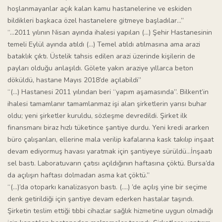
hoşlanmayanlar açık kalan kamu hastanelerine ve eskiden
bildikleri başkaca özel hastanelere gitmeye başladılar…”
“…2011 yılının Nisan ayında ihalesi yapılan (…) Şehir Hastanesinin
temeli Eylül ayında atıldı (…) Temel atıldı atılmasına ama arazi
bataklık çıktı. Üstelik tahsis edilen arazi üzerinde kişilerin de
payları olduğu anlaşıldı. Gölete yakın araziye yıllarca beton
döküldü, hastane Mayıs 2018’de açılabildi”
“(…) Hastanesi 2011 yılından beri “yapım aşamasında”. Bilkent’in
ihalesi tamamlanır tamamlanmaz işi alan şirketlerin yarısı buhar
oldu; yeni şirketler kuruldu, sözleşme devredildi. Şirket ilk
finansmanı biraz hızlı tüketince şantiye durdu. Yeni kredi ararken
büro çalışanları, ellerine mala verilip kafalarına kask takılıp inşaat
devam ediyormuş havası yaratmak için şantiyeye sürüldü…İnşaatı
sel bastı. Laboratuvarın çatısı açıldığının haftasına çöktü. Bursa’da
da açılışın haftası dolmadan asma kat çöktü.”
“(…)’da otoparkı kanalizasyon bastı. (….) ’de açılış yine bir seçime
denk getirildiği için şantiye devam ederken hastalar taşındı.
Şirketin teslim ettiği tıbbi cihazlar sağlık hizmetine uygun olmadığı