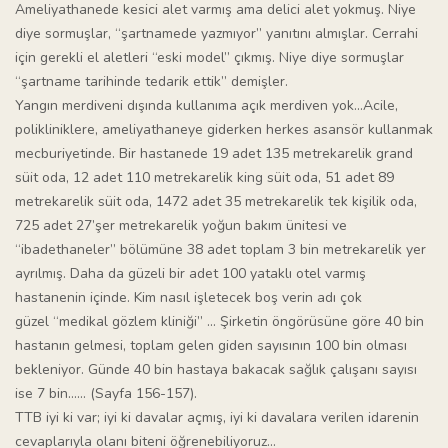
Ameliyathanede kesici alet varmış ama delici alet yokmuş. Niye
diye sormuşlar, “şartnamede yazmıyor” yanıtını almışlar. Cerrahi
için gerekli el aletleri “eski model” çıkmış. Niye diye sormuşlar
“şartname tarihinde tedarik ettik” demişler.
Yangın merdiveni dışında kullanıma açık merdiven yok…Acile,
polikliniklere, ameliyathaneye giderken herkes asansör kullanmak
mecburiyetinde. Bir hastanede 19 adet 135 metrekarelik grand
süit oda, 12 adet 110 metrekarelik king süit oda, 51 adet 89
metrekarelik süit oda, 1472 adet 35 metrekarelik tek kişilik oda,
725 adet 27’şer metrekarelik yoğun bakım ünitesi ve
“ibadethaneler” bölümüne 38 adet toplam 3 bin metrekarelik yer
ayrılmış. Daha da güzeli bir adet 100 yataklı otel varmış
hastanenin içinde. Kim nasıl işletecek boş verin adı çok
güzel “medikal gözlem kliniği” … Şirketin öngörüsüne göre 40 bin
hastanın gelmesi, toplam gelen giden sayısının 100 bin olması
bekleniyor. Günde 40 bin hastaya bakacak sağlık çalışanı sayısı
ise 7 bin…… (Sayfa 156-157).
TTB iyi ki var; iyi ki davalar açmış, iyi ki davalara verilen idarenin
cevaplarıyla olanı biteni öğrenebiliyoruz…