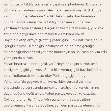
Kamu özel ortaklığı yöntemiyle yapılması planlanan 31 ihaleden
22 ihale tamamlanmış ve sözleşmeleri imzalanmış. 2020 Bütçe
Kanunun görüşmelerinde Sağlık Bakanı şehir hastanelerinin
bundan sonra kamu-özel ortaklığı finansman modeliyle
yapılmayacağını söylemiş. Birçok sözleşme feshedilmiş, yüklenici
firmaların açtığı davaların maliyeti 20 milyara yakın!
Böyle bir kitap ortaya çıkarmış yazar, çünkü avukat. Yasaları ve
içeriğini biliyor. Bilmediğini söylüyor ve ne anlama geldiğini
anlamadığından söz ediyor ama inanmayın sakın. Yasaları kimlerin
yaptığını da biliyor.
Yazar; hınzırca “aradan çekiliyor”. Neye baktığını biliyor, ama
bilmiyormuş gibi yapıyor… Sanki bilmiyormuş gibi bazı kelimeleri
bolca kullanarak ve hatta olay Paris’te geçiyor, olay
Yunanistan’da geçiyor, bilemiyoruz, bilmiyoruz diyor ama
öncesinde ve sonrasında gerçekleri sıralıyor ve kendisinin ne
düşündüğünü değil ama bilgileri paylaşıyor; çünkü gazeteci.
Çok daha önemlisi; “İnsanlığın günün birinde parazitleri
beslememeye karar vereceğine, yeniden parazit üretmeyen bir