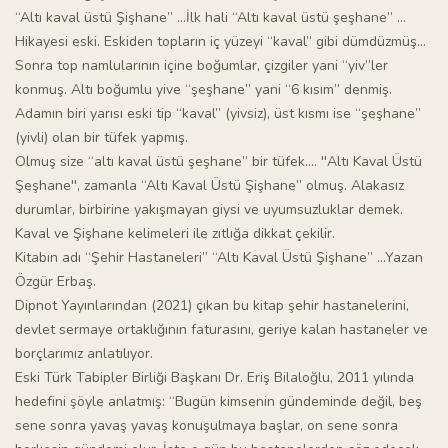
“Altı kaval üstü Şişhane” …İlk hali “Altı kaval üstü şeşhane” …
Hikayesi eski. Eskiden topların iç yüzeyi “kaval” gibi dümdüzmüş…
Sonra top namlularının içine boğumlar, çizgiler yani “yiv”ler
konmuş. Altı boğumlu yive “şeşhane” yani “6 kısım” denmiş.
Adamın biri yarısı eski tip “kaval” (yivsiz), üst kısmı ise “şeşhane”
(yivli) olan bir tüfek yapmış.
Olmuş size “altı kaval üstü şeşhane” bir tüfek…. ''Altı Kaval Üstü
Şeşhane'', zamanla “Altı Kaval Üstü Şişhane” olmuş. Alakasız
durumlar, birbirine yakışmayan giysi ve uyumsuzluklar demek.
Kaval ve Şişhane kelimeleri ile zıtlığa dikkat çekilir.
Kitabın adı “Şehir Hastaneleri” “Altı Kaval Üstü Şişhane” …Yazan
Özgür Erbaş.
Dipnot Yayınlarından (2021) çıkan bu kitap şehir hastanelerini,
devlet sermaye ortaklığının faturasını, geriye kalan hastaneler ve
borçlarımız anlatılıyor.
Eski Türk Tabipler Birliği Başkanı Dr. Eriş Bilaloğlu, 2011 yılında
hedefini şöyle anlatmış: “Bugün kimsenin gündeminde değil, beş
sene sonra yavaş yavaş konuşulmaya başlar, on sene sonra