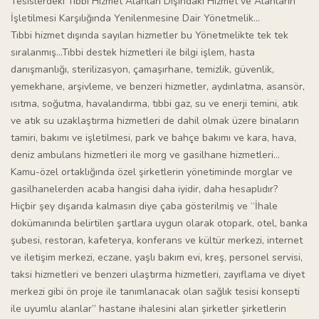
Tesislerdeki Tıbbi Hizmet Alanları Dışındaki Hizmet ve Alanların
İşletilmesi Karşılığında Yenilenmesine Dair Yönetmelik…
Tıbbi hizmet dışında sayılan hizmetler bu Yönetmelikte tek tek
sıralanmış…Tıbbi destek hizmetleri ile bilgi işlem, hasta
danışmanlığı, sterilizasyon, çamaşırhane, temizlik, güvenlik,
yemekhane, arşivleme, ve benzeri hizmetler, aydınlatma, asansör,
ısıtma, soğutma, havalandırma, tıbbi gaz, su ve enerji temini, atık
ve atık su uzaklaştırma hizmetleri de dahil olmak üzere binaların
tamiri, bakımı ve işletilmesi, park ve bahçe bakımı ve kara, hava,
deniz ambulans hizmetleri ile morg ve gasilhane hizmetleri…
Kamu-özel ortaklığında özel şirketlerin yönetiminde morglar ve
gasilhanelerden acaba hangisi daha iyidir, daha hesaplıdır?
Hiçbir şey dışarıda kalmasın diye çaba gösterilmiş ve “İhale
dokümanında belirtilen şartlara uygun olarak otopark, otel, banka
şubesi, restoran, kafeterya, konferans ve kültür merkezi, internet
ve iletişim merkezi, eczane, yaşlı bakım evi, kreş, personel servisi,
taksi hizmetleri ve benzeri ulaştırma hizmetleri, zayıflama ve diyet
merkezi gibi ön proje ile tanımlanacak olan sağlık tesisi konsepti
ile uyumlu alanlar” hastane ihalesini alan şirketler şirketlerin