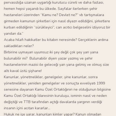
pervasızlığa uzanan uygarlığı kurutucu cüreti ve daha fazlası,
hemen hepsi yaşandı bu ülkede. Sayfalar ilerlerken şehir
hastaneleri üzerinden “Kamu ne? Devlet ne?” vb tartışmalara
girmeden kamunun şirketleri için nasıl diyazn edildiğini, şirketlere
kurban edildiğinin “sürükleyici”, can acıtıcı belgeselini izliyoruz bir
yandan da.”
Acaba hilafı hakikatler bu kitabın neresinde? Gerçeklerin ardına
sakladıkları neler?
Birbirine uymayan uyumsuz iki şey değil çok şey yan yana
bulunabilir mi? Bulunabilir diyen yazar yazmış ve şehir
hastanelerinin mazisi ile geleceği yan yana gelmiş ve olmuş size
altı kaval üstü şişhane!
Kanunlar, yönetmelikler, genelgeler, yine kanunlar, sonra
yönetmelikler, yeniden genelgeler ve sonuçta evveliyatı 1999
senesine dayanan Kamu Özel Ortaklığının ne olduğunun bilgisine
Kamu Özel Ortaklığı İdaresinin kuruluşu, isminin nasıl ve neden
değiştiği ve TTB tarafından açtığı davalarda yargının verdiği
insanın içini acıtan kararlar…
Hukuk ne işe yarar, kanunları kimler yapar? Kanun olmadan