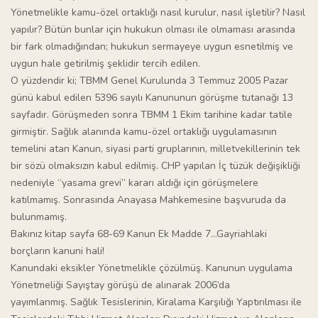
Yönetmelikle kamu-özel ortaklığı nasıl kurulur, nasıl işletilir? Nasıl
yapılır? Bütün bunlar için hukukun olması ile olmaması arasında
bir fark olmadığından; hukukun sermayeye uygun esnetilmiş ve
uygun hale getirilmiş şeklidir tercih edilen.
O yüzdendir ki; TBMM Genel Kurulunda 3 Temmuz 2005 Pazar
günü kabul edilen 5396 sayılı Kanununun görüşme tutanağı 13
sayfadır. Görüşmeden sonra TBMM 1 Ekim tarihine kadar tatile
girmiştir. Sağlık alanında kamu-özel ortaklığı uygulamasının
temelini atan Kanun, siyasi parti gruplarının, milletvekillerinin tek
bir sözü olmaksızın kabul edilmiş. CHP yapılan İç tüzük değişikliği
nedeniyle “yasama grevi” kararı aldığı için görüşmelere
katılmamış. Sonrasında Anayasa Mahkemesine başvuruda da
bulunmamış.
Bakınız kitap sayfa 68-69 Kanun Ek Madde 7…Gayriahlaki
borçların kanuni hali!
Kanundaki eksikler Yönetmelikle çözülmüş. Kanunun uygulama
Yönetmeliği Sayıştay görüşü de alınarak 2006’da
yayımlanmış. Sağlık Tesislerinin, Kiralama Karşılığı Yaptırılması ile