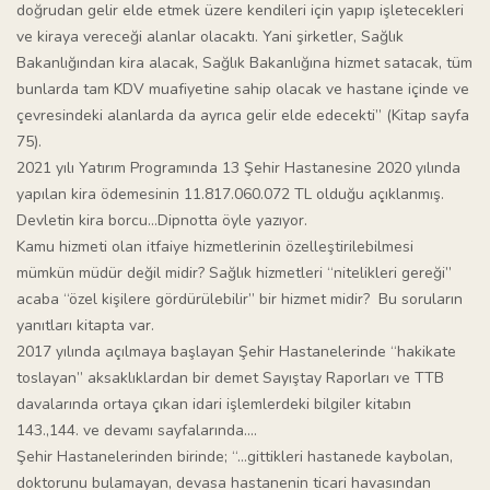
doğrudan gelir elde etmek üzere kendileri için yapıp işletecekleri
ve kiraya vereceği alanlar olacaktı. Yani şirketler, Sağlık
Bakanlığından kira alacak, Sağlık Bakanlığına hizmet satacak, tüm
bunlarda tam KDV muafiyetine sahip olacak ve hastane içinde ve
çevresindeki alanlarda da ayrıca gelir elde edecekti” (Kitap sayfa
75).
2021 yılı Yatırım Programında 13 Şehir Hastanesine 2020 yılında
yapılan kira ödemesinin 11.817.060.072 TL olduğu açıklanmış.
Devletin kira borcu…Dipnotta öyle yazıyor.
Kamu hizmeti olan itfaiye hizmetlerinin özelleştirilebilmesi
mümkün müdür değil midir? Sağlık hizmetleri “nitelikleri gereği”
acaba “özel kişilere gördürülebilir” bir hizmet midir? Bu soruların
yanıtları kitapta var.
2017 yılında açılmaya başlayan Şehir Hastanelerinde “hakikate
toslayan” aksaklıklardan bir demet Sayıştay Raporları ve TTB
davalarında ortaya çıkan idari işlemlerdeki bilgiler kitabın
143.,144. ve devamı sayfalarında….
Şehir Hastanelerinden birinde; “…gittikleri hastanede kaybolan,
doktorunu bulamayan, devasa hastanenin ticari havasından