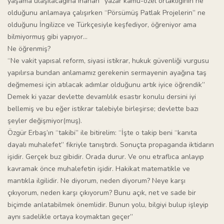
yaşama ulaşılacağına inanan” yazar kamu-özel ortaklığının ne
olduğunu anlamaya çalışırken “Pörsümüş Patlak Projelerin” ne
olduğunu İngilizce ve Türkçesiyle keşfediyor, öğreniyor ama
bilmiyormuş gibi yapıyor…
Ne öğrenmiş?
“Ne vakit yapısal reform, siyasi istikrar, hukuk güvenliği vurgusu
yapılırsa bundan anlamamız gerekenin sermayenin ayağına taş
değmemesi için atılacak adımlar olduğunu artık iyice öğrendik”
Demek ki yazar devlette devamlılık esastır konulu dersini iyi
bellemiş ve bu eğer istikrar talebiyle birleşirse; devlette bazı
şeyler değişmiyor(muş).
Özgür Erbaş’ın “takibi” ile bitirelim: “İşte o takip beni “kanıta
dayalı muhalefet” fikriyle tanıştırdı. Sonuçta propaganda iktidarın
işidir. Gerçek buz gibidir. Orada durur. Ve onu etraflıca anlayıp
kavramak önce muhalefetin işidir. Hakikat matematikle ve
mantıkla ilgilidir. Ne diyorum, neden diyorum? Neye karşı
çıkıyorum, neden karşı çıkıyorum? Bunu açık, net ve sade bir
biçimde anlatabilmek önemlidir. Bunun yolu, bilgiyi bulup işleyip
aynı sadelikle ortaya koymaktan geçer”