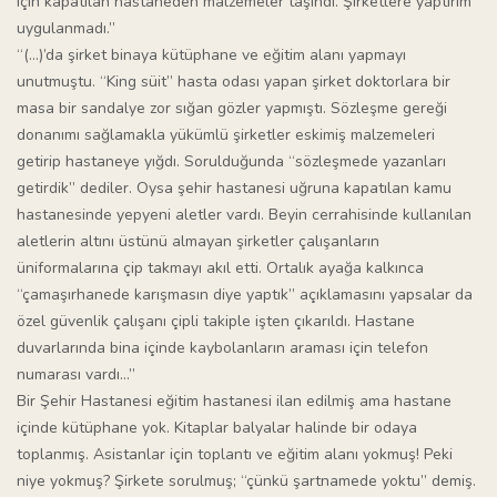
için kapatılan hastaneden malzemeler taşındı. Şirketlere yaptırım
uygulanmadı.”
“(…)’da şirket binaya kütüphane ve eğitim alanı yapmayı
unutmuştu. “King süit” hasta odası yapan şirket doktorlara bir
masa bir sandalye zor sığan gözler yapmıştı. Sözleşme gereği
donanımı sağlamakla yükümlü şirketler eskimiş malzemeleri
getirip hastaneye yığdı. Sorulduğunda “sözleşmede yazanları
getirdik” dediler. Oysa şehir hastanesi uğruna kapatılan kamu
hastanesinde yepyeni aletler vardı. Beyin cerrahisinde kullanılan
aletlerin altını üstünü almayan şirketler çalışanların
üniformalarına çip takmayı akıl etti. Ortalık ayağa kalkınca
“çamaşırhanede karışmasın diye yaptık” açıklamasını yapsalar da
özel güvenlik çalışanı çipli takiple işten çıkarıldı. Hastane
duvarlarında bina içinde kaybolanların araması için telefon
numarası vardı…”
Bir Şehir Hastanesi eğitim hastanesi ilan edilmiş ama hastane
içinde kütüphane yok. Kitaplar balyalar halinde bir odaya
toplanmış. Asistanlar için toplantı ve eğitim alanı yokmuş! Peki
niye yokmuş? Şirkete sorulmuş; “çünkü şartnamede yoktu” demiş.