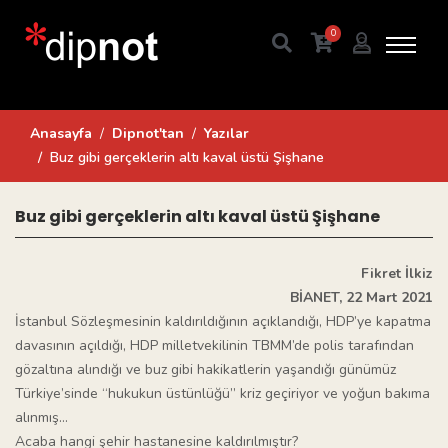
0
Anasayfa
Dipnot'tan
Yazılar
Buz gibi gerçeklerin altı kaval üstü Şişhane
Buz gibi gerçeklerin altı kaval üstü Şişhane
Fikret İlkiz
BİANET, 22 Mart 2021
İstanbul Sözleşmesinin kaldırıldığının açıklandığı, HDP’ye kapatma
davasının açıldığı, HDP milletvekilinin TBMM’de polis tarafından
gözaltına alındığı ve buz gibi hakikatlerin yaşandığı günümüz
Türkiye’sinde “hukukun üstünlüğü” kriz geçiriyor ve yoğun bakıma
alınmış…
Acaba hangi şehir hastanesine kaldırılmıştır?