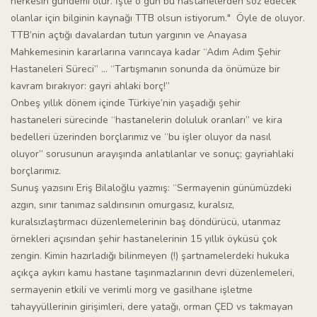
herkesin gündemi olur. İşte o gün bu hastanelerden söz edecek
olanlar için bilginin kaynağı TTB olsun istiyorum." Öyle de oluyor.
TTB’nin açtığı davalardan tutun yargının ve Anayasa
Mahkemesinin kararlarına varıncaya kadar “Adım Adım Şehir
Hastaneleri Süreci” … “Tartışmanın sonunda da önümüze bir
kavram bırakıyor: gayri ahlaki borç!”
Onbeş yıllık dönem içinde Türkiye’nin yaşadığı şehir
hastaneleri sürecinde “hastanelerin doluluk oranları” ve kira
bedelleri üzerinden borçlarımız ve “bu işler oluyor da nasıl
oluyor” sorusunun arayışında anlatılanlar ve sonuç; gayriahlaki
borçlarımız.
Sunuş yazısını Eriş Bilaloğlu yazmış: “Sermayenin günümüzdeki
azgın, sınır tanımaz saldırısının omurgasız, kuralsız,
kuralsızlaştırmacı düzenlemelerinin baş döndürücü, utanmaz
örnekleri açısından şehir hastanelerinin 15 yıllık öyküsü çok
zengin. Kimin hazırladığı bilinmeyen (!) şartnamelerdeki hukuka
açıkça aykırı kamu hastane taşınmazlarının devri düzenlemeleri,
sermayenin etkili ve verimli morg ve gasilhane işletme
tahayyüllerinin girişimleri, dere yatağı, orman ÇED vs takmayan