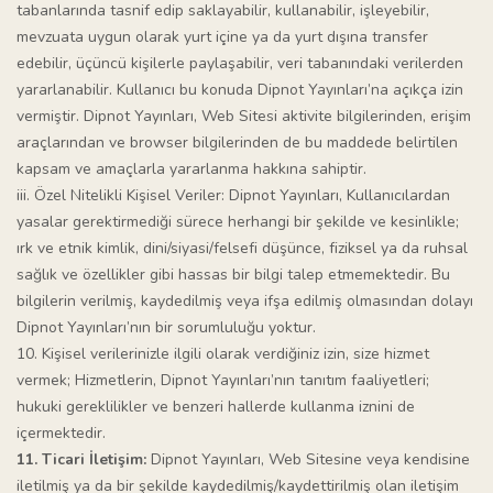
tabanlarında tasnif edip saklayabilir, kullanabilir, işleyebilir,
mevzuata uygun olarak yurt içine ya da yurt dışına transfer
edebilir, üçüncü kişilerle paylaşabilir, veri tabanındaki verilerden
yararlanabilir. Kullanıcı bu konuda Dipnot Yayınları’na açıkça izin
vermiştir. Dipnot Yayınları, Web Sitesi aktivite bilgilerinden, erişim
araçlarından ve browser bilgilerinden de bu maddede belirtilen
kapsam ve amaçlarla yararlanma hakkına sahiptir.
iii. Özel Nitelikli Kişisel Veriler: Dipnot Yayınları, Kullanıcılardan
yasalar gerektirmediği sürece herhangi bir şekilde ve kesinlikle;
ırk ve etnik kimlik, dini/siyasi/felsefi düşünce, fiziksel ya da ruhsal
sağlık ve özellikler gibi hassas bir bilgi talep etmemektedir. Bu
bilgilerin verilmiş, kaydedilmiş veya ifşa edilmiş olmasından dolayı
Dipnot Yayınları’nın bir sorumluluğu yoktur.
10. Kişisel verilerinizle ilgili olarak verdiğiniz izin, size hizmet
vermek; Hizmetlerin, Dipnot Yayınları’nın tanıtım faaliyetleri;
hukuki gereklilikler ve benzeri hallerde kullanma iznini de
içermektedir.
11. Ticari İletişim:
Dipnot Yayınları, Web Sitesine veya kendisine
iletilmiş ya da bir şekilde kaydedilmiş/kaydettirilmiş olan iletişim