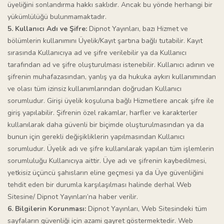
üyeliğini sonlandırma hakkı saklıdır. Ancak bu yönde herhangi bir
yükümlülüğü bulunmamaktadır.
5. Kullanıcı Adı ve Şifre:
Dipnot Yayınları, bazı Hizmet ve
bölümlerin kullanımını Üyelik/Kayıt şartına bağlı tutabilir. Kayıt
sırasında Kullanıcıya ad ve şifre verilebilir ya da Kullanıcı
tarafından ad ve şifre oluşturulması istenebilir. Kullanıcı adının ve
şifrenin muhafazasından, yanlış ya da hukuka aykırı kullanımından
ve olası tüm izinsiz kullanımlarından doğrudan Kullanıcı
sorumludur. Girişi üyelik koşuluna bağlı Hizmetlere ancak şifre ile
giriş yapılabilir. Şifrenin özel rakamlar, harfler ve karakterler
kullanılarak daha güvenli bir biçimde oluşturulmasından ya da
bunun için gerekli değişikliklerin yapılmasından Kullanıcı
sorumludur. Üyelik adı ve şifre kullanılarak yapılan tüm işlemlerin
sorumluluğu Kullanıcıya aittir. Üye adı ve şifrenin kaybedilmesi,
yetkisiz üçüncü şahısların eline geçmesi ya da Üye güvenliğini
tehdit eden bir durumla karşılaşılması halinde derhal Web
Sitesine/ Dipnot Yayınları’na haber verilir.
6. Bilgilerin Korunması:
Dipnot Yayınları, Web Sitesindeki tüm
sayfaların güvenliği için azami gayret göstermektedir. Web