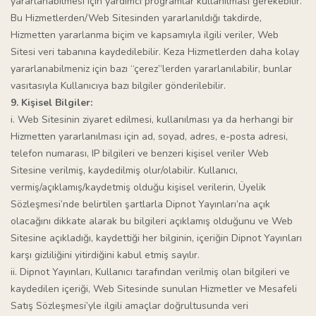
yararlanabilmesi için yardımcı programlar kullanılması gerekebilir.
Bu Hizmetlerden/Web Sitesinden yararlanıldığı takdirde,
Hizmetten yararlanma biçim ve kapsamıyla ilgili veriler, Web
Sitesi veri tabanına kaydedilebilir. Keza Hizmetlerden daha kolay
yararlanabilmeniz için bazı “çerez”lerden yararlanılabilir, bunlar
vasıtasıyla Kullanıcıya bazı bilgiler gönderilebilir.
9. Kişisel Bilgiler:
i. Web Sitesinin ziyaret edilmesi, kullanılması ya da herhangi bir
Hizmetten yararlanılması için ad, soyad, adres, e-posta adresi,
telefon numarası, IP bilgileri ve benzeri kişisel veriler Web
Sitesine verilmiş, kaydedilmiş olur/olabilir. Kullanıcı,
vermiş/açıklamış/kaydetmiş olduğu kişisel verilerin, Üyelik
Sözleşmesi’nde belirtilen şartlarla Dipnot Yayınları’na açık
olacağını dikkate alarak bu bilgileri açıklamış olduğunu ve Web
Sitesine açıkladığı, kaydettiği her bilginin, içeriğin Dipnot Yayınları
karşı gizliliğini yitirdiğini kabul etmiş sayılır.
ii. Dipnot Yayınları, Kullanıcı tarafından verilmiş olan bilgileri ve
kaydedilen içeriği, Web Sitesinde sunulan Hizmetler ve Mesafeli
Satış Sözleşmesi’yle ilgili amaçlar doğrultusunda veri