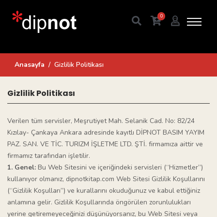
0
Anasayfa
Gizlilik Politikası
Gizlilik Politikası
Verilen tüm servisler, Meşrutiyet Mah. Selanik Cad. No: 82/24
Kızılay- Çankaya Ankara adresinde kayıtlı DİPNOT BASIM YAYIM
PAZ. SAN. VE TİC. TURIZM İŞLETME LTD. ŞTİ. firmamıza aittir ve
firmamız tarafından işletilir.
1. Genel:
Bu Web Sitesini ve içeriğindeki servisleri (“Hizmetler”)
kullanıyor olmanız, dipnotkitap.com Web Sitesi Gizlilik Koşullarını
(“Gizlilik Koşulları”) ve kurallarını okuduğunuz ve kabul ettiğiniz
anlamına gelir. Gizlilik Koşullarında öngörülen zorunlulukları
yerine getiremeyeceğinizi düşünüyorsanız, bu Web Sitesi veya