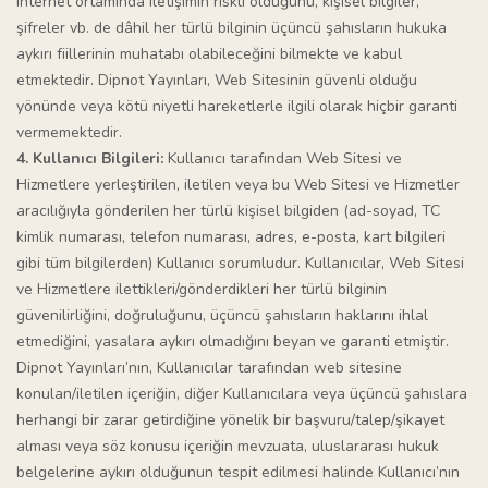
internet ortamında iletişimin riskli olduğunu, kişisel bilgiler,
şifreler vb. de dâhil her türlü bilginin üçüncü şahısların hukuka
aykırı fiillerinin muhatabı olabileceğini bilmekte ve kabul
etmektedir. Dipnot Yayınları, Web Sitesinin güvenli olduğu
yönünde veya kötü niyetli hareketlerle ilgili olarak hiçbir garanti
vermemektedir.
4. Kullanıcı Bilgileri:
Kullanıcı tarafından Web Sitesi ve
Hizmetlere yerleştirilen, iletilen veya bu Web Sitesi ve Hizmetler
aracılığıyla gönderilen her türlü kişisel bilgiden (ad-soyad, TC
kimlik numarası, telefon numarası, adres, e-posta, kart bilgileri
gibi tüm bilgilerden) Kullanıcı sorumludur. Kullanıcılar, Web Sitesi
ve Hizmetlere ilettikleri/gönderdikleri her türlü bilginin
güvenilirliğini, doğruluğunu, üçüncü şahısların haklarını ihlal
etmediğini, yasalara aykırı olmadığını beyan ve garanti etmiştir.
Dipnot Yayınları’nın, Kullanıcılar tarafından web sitesine
konulan/iletilen içeriğin, diğer Kullanıcılara veya üçüncü şahıslara
herhangi bir zarar getirdiğine yönelik bir başvuru/talep/şikayet
alması veya söz konusu içeriğin mevzuata, uluslararası hukuk
belgelerine aykırı olduğunun tespit edilmesi halinde Kullanıcı’nın