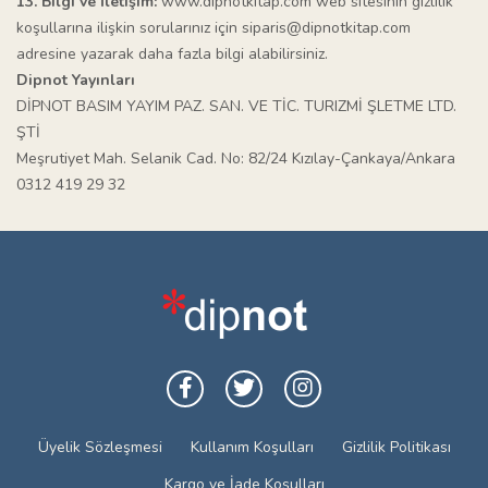
13. Bilgi ve İletişim:
www.dipnotkitap.com web sitesinin gizlilik
koşullarına ilişkin sorularınız için
siparis@dipnotkitap.com
adresine yazarak daha fazla bilgi alabilirsiniz.
Dipnot Yayınları
DİPNOT BASIM YAYIM PAZ. SAN. VE TİC. TURIZMİ ŞLETME LTD.
ŞTİ
Meşrutiyet Mah. Selanik Cad. No: 82/24 Kızılay-Çankaya/Ankara
0312 419 29 32
Üyelik Sözleşmesi
Kullanım Koşulları
Gizlilik Politikası
Kargo ve İade Koşulları