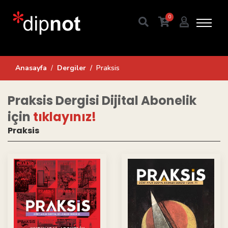
0
Anasayfa
Dergiler
Praksis
Praksis Dergisi Dijital Abonelik
için
tıklayınız!
Praksis