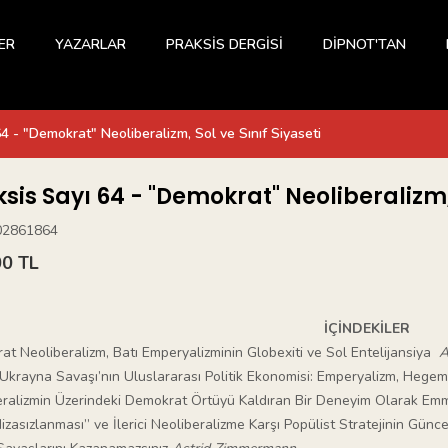
ER
YAZARLAR
PRAKSİS DERGİSİ
DİPNOT'TAN
64 - "Demokrat" Neoliberalizm, Sol ve Sınıf Siyaseti
sis Sayı 64 - "Demokrat" Neoliberalizm, 
02861864
00 TL
İÇİNDEKİLER
t Neoliberalizm, Batı Emperyalizminin Globexiti ve Sol Entelijansiya
A
Ukrayna Savaşı’nın Uluslararası Politik Ekonomisi: Emperyalizm, Heg
eralizmin Üzerindeki Demokrat Örtüyü Kaldıran Bir Deneyim Olarak 
Hizasızlanması” ve İlerici Neoliberalizme Karşı Popülist Stratejinin Günc