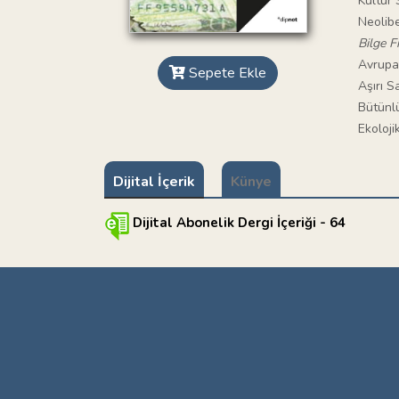
Kültür
Neolibe
Bilge Fi
Avrupa’
Sepete Ekle
Aşırı S
Bütünlü
Ekoloji
Dijital İçerik
Künye
Dijital Abonelik Dergi İçeriği - 64