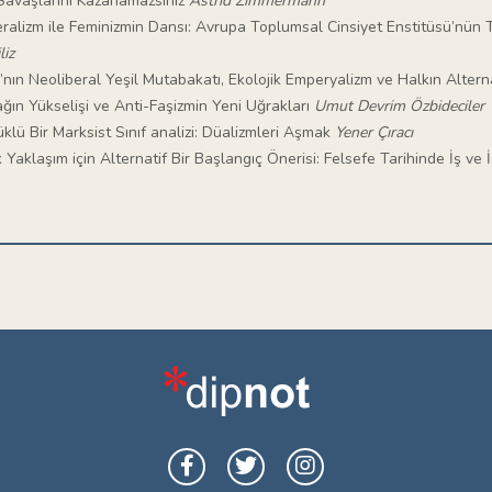
 Savaşlarını Kazanamazsınız
Astrid Zimmermann
ralizm ile Feminizmin Dansı: Avrupa Toplumsal Cinsiyet Enstitüsü’nün T
liz
nın Neoliberal Yeşil Mutabakatı, Ekolojik Emperyalizm ve Halkın Altern
ağın Yükselişi ve Anti-Faşizmin Yeni Uğrakları
Umut Devrim Özbideciler
klü Bir Marksist Sınıf analizi: Düalizmleri Aşmak
Yener Çıracı
k Yaklaşım için Alternatif Bir Başlangıç Önerisi: Felsefe Tarihinde İş v