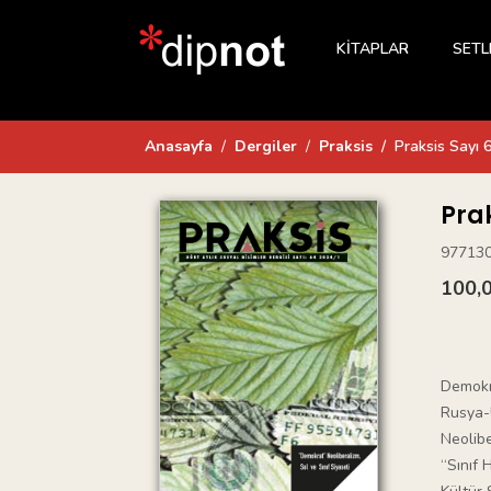
KİTAPLAR
SETL
Anasayfa
Dergiler
Praksis
Praksis Sayı 
Prak
97713
100,
Demokra
Rusya-
Neolib
“Sınıf 