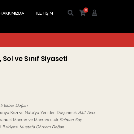
0
HAKKIMIZDA
İLETİŞİM
Sol ve Sınıf Siyaseti
li Ekber Doğan
emonya Krizi ve Nato’yu Yeniden Düşünmek
Akif Avcı
Emmanuel Macron ve Macronculuk
Selman Saç
el Bakiyesi
Mustafa Görkem Doğan