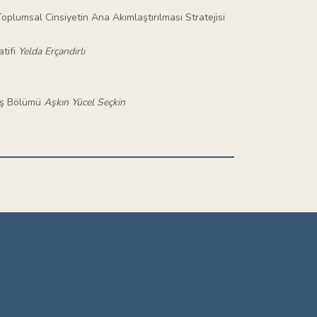
oplumsal Cinsiyetin Ana Akımlaştırılması Stratejisi
atifi
Yelda Erçandırlı
e İş Bölümü
Aşkın Yücel Seçkin