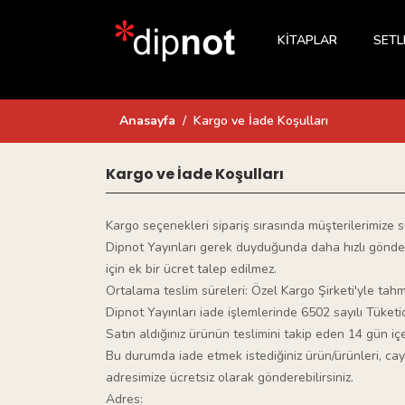
KİTAPLAR
SETL
Anasayfa
Kargo ve İade Koşulları
Kargo ve İade Koşulları
Kargo seçenekleri sipariş sırasında müşterilerimize 
Dipnot Yayınları gerek duyduğunda daha hızlı gönder
için ek bir ücret talep edilmez.
Ortalama teslim süreleri: Özel Kargo Şirketi'yle tahm
Dipnot Yayınları iade işlemlerinde 6502 sayılı Tük
Satın aldığınız ürünün teslimini takip eden 14 gün iç
Bu durumda iade etmek istediğiniz ürün/ürünleri, cayma
adresimize ücretsiz olarak gönderebilirsiniz.
Adres: