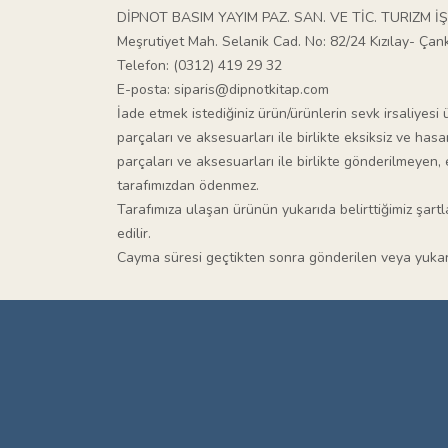
DİPNOT BASIM YAYIM PAZ. SAN. VE TİC. TURIZM İŞ
Meşrutiyet Mah. Selanik Cad. No: 82/24 Kızılay- Ça
Telefon: (0312) 419 29 32
E-posta:
siparis@dipnotkitap.com
İade etmek istediğiniz ürün/ürünlerin sevk irsaliyesi
parçaları ve aksesuarları ile birlikte eksiksiz ve has
parçaları ve aksesuarları ile birlikte gönderilmeyen
tarafımızdan ödenmez.
Tarafımıza ulaşan ürünün yukarıda belirttiğimiz şartl
edilir.
Cayma süresi geçtikten sonra gönderilen veya yukarıd