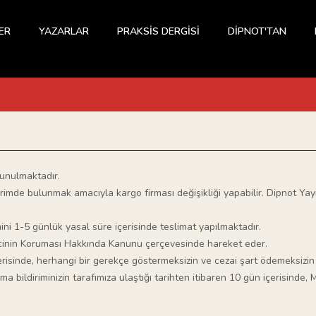
ER
YAZARLAR
PRAKSİS DERGİSİ
DİPNOT'TAN
sunulmaktadır.
imde bulunmak amacıyla kargo firması değişikliği yapabilir. Dipnot Yay
ini 1-5 günlük yasal süre içerisinde teslimat yapılmaktadır.
eticinin Koruması Hakkında Kanunu çerçevesinde hareket eder.
erisinde, herhangi bir gerekçe göstermeksizin ve cezai şart ödemeksizin c
 bildiriminizin tarafımıza ulaştığı tarihten itibaren 10 gün içerisinde, M