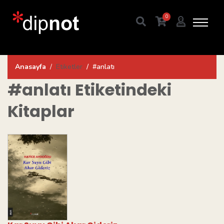
0
Anasayfa
Etiketler
#anlatı
#anlatı
Etiketindeki
Kitaplar