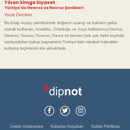
Tören Simge Siyaset
Türkiye'de Newroz ve Nevruz Şenlikleri
Yücel Demirer
Bu kitap, kuzey yarımkürede doğanın uyanışı ve baharın gelişi
olarak kutlanan, Anadolu, Ortadoğu ve Asya halklarınca Nevruz,
Newroz, Nooruz, Nowruz, Navrız ve benzeri pek çok farklı biçimde
isimlendirilen bahar bayramının Türkiye'deki rekabet halindeki
kutlanış biçimlerini ele almaktadır.
Üyelik Sözleşmesi
Kullanım Koşulları
Gizlilik Politikası