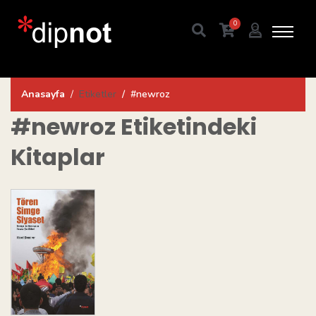
0
Anasayfa
Etiketler
#newroz
#newroz
Etiketindeki
Kitaplar