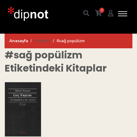
0
Anasayfa
Etiketler
#sağ popülizm
#sağ popülizm
Etiketindeki Kitaplar