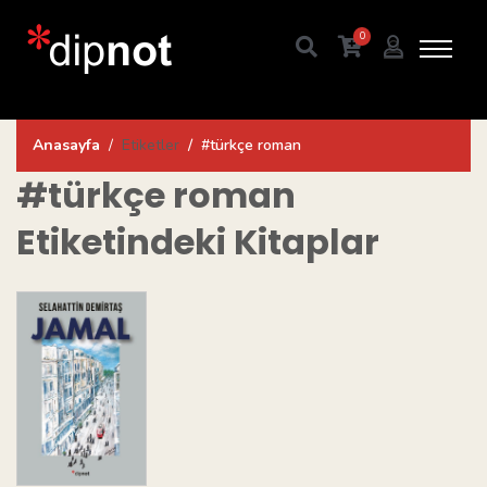
0
Anasayfa
Etiketler
#türkçe roman
#türkçe roman
Etiketindeki Kitaplar