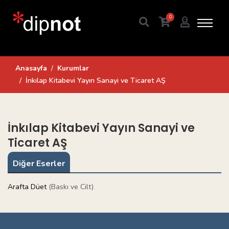
0
Anasayfa
Kurumlar
İnkılap Kitabevi Yayın Sanayi ve Ticaret AŞ
İnkılap Kitabevi Yayın Sanayi ve
Ticaret AŞ
Diğer Eserler
Arafta Düet
(Baskı ve Cilt)