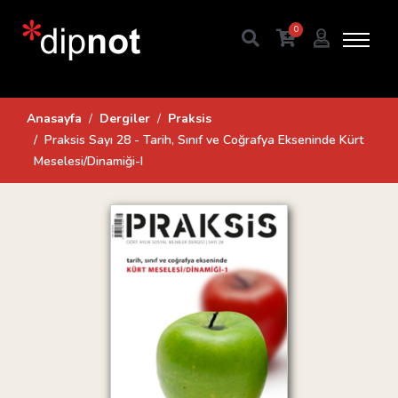
0
Anasayfa
Dergiler
Praksis
Praksis Sayı 28 - Tarih, Sınıf ve Coğrafya Ekseninde Kürt
Meselesi/Dinamiği-I