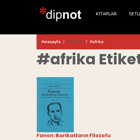
KİTAPLAR
SETL
Anasayfa
Etiketler
#afrika
#afrika
Etike
Fanon: Barikatların Filozofu