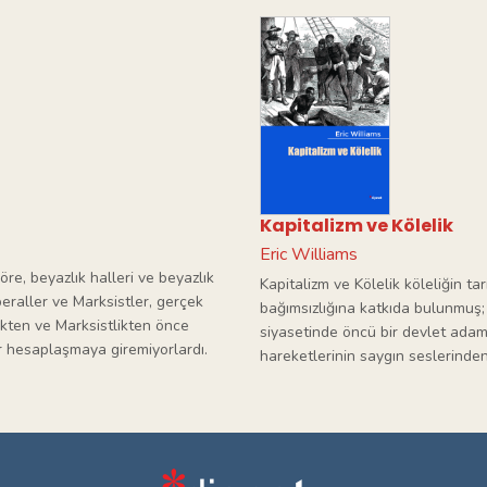
Kapitalizm ve Kölelik
Eric Williams
re, beyazlık halleri ve beyazlık
Kapitalizm ve Kölelik köleliğin ta
iberaller ve Marksistler, gerçek
bağımsızlığına katkıda bulunmuş; 
likten ve Marksistlikten önce
siyasetinde öncü bir devlet adamı
bir hesaplaşmaya giremiyorlardı.
hareketlerinin saygın seslerinden