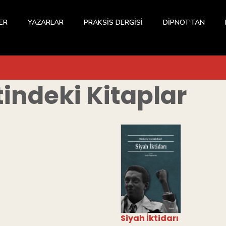
ER
YAZARLAR
PRAKSİS DERGİSİ
DİPNOT'TAN
tindeki Kitaplar
Siyah İktidarı