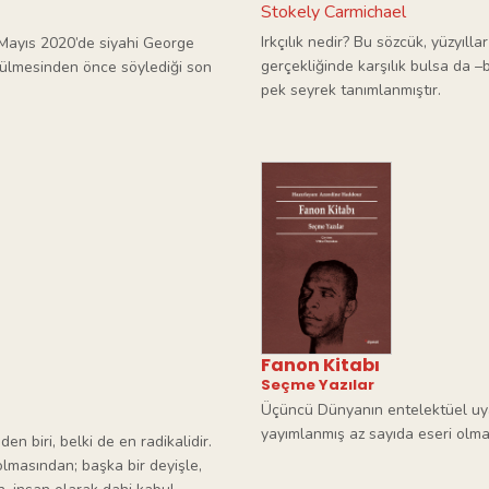
Stokely Carmichael
Irkçılık nedir? Bu sözcük, yüzyıl
Mayıs 2020’de siyahi George
gerçekliğinde karşılık bulsa da 
ürülmesinden önce söylediği son
pek seyrek tanımlanmıştır.
Fanon Kitabı
Seçme Yazılar
Üçüncü Dünyanın entelektüel uya
yayımlanmış az sayıda eseri olma
en biri, belki de en radikalidir.
 olmasından; başka bir deyişle,