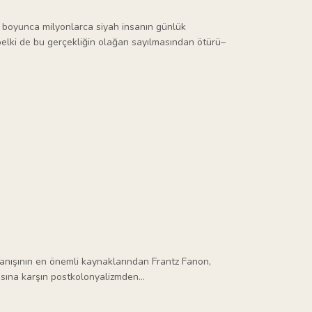
lar boyunca milyonlarca siyah insanın günlük
–belki de bu gerçekliğin olağan sayılmasından ötürü–
nışının en önemli kaynaklarından Frantz Fanon,
sına karşın postkolonyalizmden...