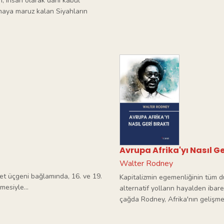
en, insan olarak dahi kabul
maya maruz kalan Siyahların
Avrupa Afrika'yı Nasıl Ge
Walter Rodney
ret üçgeni bağlamında, 16. ve 19.
Kapitalizmin egemenliğinin tüm d
mesiyle...
alternatif yolların hayalden ibare
çağda Rodney, Afrika'nın gelişmes