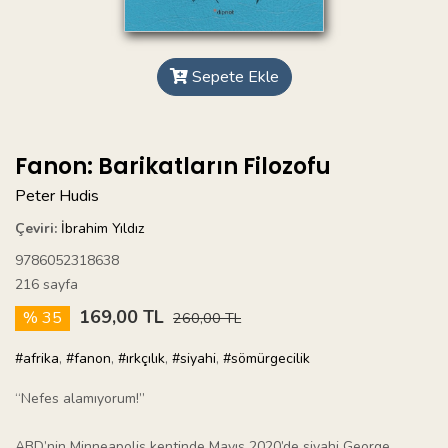
Sepete Ekle
Fanon: Barikatların Filozofu
Peter Hudis
Çeviri:
İbrahim Yıldız
9786052318638
216 sayfa
169,00 TL
% 35
260,00 TL
#afrika
,
#fanon
,
#ırkçılık
,
#siyahi
,
#sömürgecilik
“Nefes alamıyorum!”
ABD’nin Minneapolis kentinde Mayıs 2020’de siyahi George