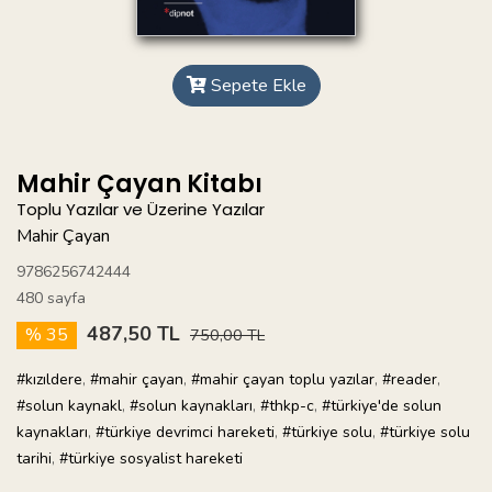
Sepete Ekle
Mahir Çayan Kitabı
Toplu Yazılar ve Üzerine Yazılar
Mahir Çayan
9786256742444
480 sayfa
487,50 TL
% 35
750,00 TL
#kızıldere
,
#mahir çayan
,
#mahir çayan toplu yazılar
,
#reader
,
#solun kaynakl
,
#solun kaynakları
,
#thkp-c
,
#türkiye'de solun
kaynakları
,
#türkiye devrimci hareketi
,
#türkiye solu
,
#türkiye solu
tarihi
,
#türkiye sosyalist hareketi