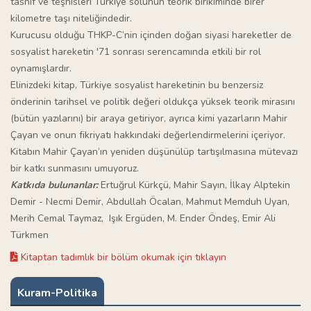
tasnif ve teşhisleri Türkiye solunun teorik birikiminde birer
kilometre taşı niteliğindedir.
Kurucusu olduğu THKP-C’nin içinden doğan siyasi hareketler de
sosyalist hareketin '71 sonrası serencamında etkili bir rol
oynamışlardır.
Elinizdeki kitap, Türkiye sosyalist hareketinin bu benzersiz
önderinin tarihsel ve politik değeri oldukça yüksek teorik mirasını
(bütün yazılarını) bir araya getiriyor, ayrıca kimi yazarların Mahir
Çayan ve onun fikriyatı hakkındaki değerlendirmelerini içeriyor.
Kitabın Mahir Çayan’ın yeniden düşünülüp tartışılmasına mütevazı
bir katkı sunmasını umuyoruz.
Katkıda bulunanlar:
Ertuğrul Kürkçü, Mahir Sayın, İlkay Alptekin
Demir - Necmi Demir, Abdullah Öcalan, Mahmut Memduh Uyan,
Merih Cemal Taymaz, Işık Ergüden, M. Ender Öndeş, Emir Ali
Türkmen
Kitaptan tadımlık bir bölüm okumak için tıklayın
Kuram-Politika