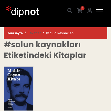
0
Anasayfa
Etiketler
#solun kaynakları
#solun kaynakları
Etiketindeki Kitaplar