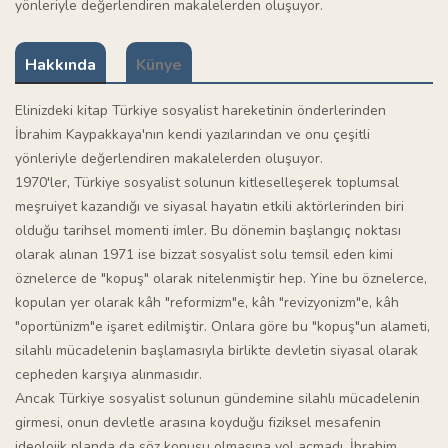
yönleriyle değerlendiren makalelerden oluşuyor.
Hakkında
Künye
Elinizdeki kitap Türkiye sosyalist hareketinin önderlerinden
İbrahim Kaypakkaya'nın kendi yazılarından ve onu çeşitli
yönleriyle değerlendiren makalelerden oluşuyor.
1970'ler, Türkiye sosyalist solunun kitleselleşerek toplumsal
meşruiyet kazandığı ve siyasal hayatın etkili aktörlerinden biri
olduğu tarihsel momenti imler. Bu dönemin başlangıç noktası
olarak alınan 1971 ise bizzat sosyalist solu temsil eden kimi
öznelerce de "kopuş" olarak nitelenmiştir hep. Yine bu öznelerce,
kopulan yer olarak kâh "reformizm"e, kâh "revizyonizm"e, kâh
"oportünizm"e işaret edilmiştir. Onlara göre bu "kopuş"un alameti,
silahlı mücadelenin başlamasıyla birlikte devletin siyasal olarak
cepheden karşıya alınmasıdır.
Ancak Türkiye sosyalist solunun gündemine silahlı mücadelenin
girmesi, onun devletle arasına koyduğu fiziksel mesafenin
ideolojik planda da söz konusu olmasına yol açmadı. İbrahim