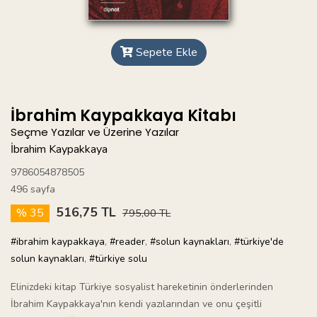
Sepete Ekle
İbrahim Kaypakkaya Kitabı
Seçme Yazılar ve Üzerine Yazılar
İbrahim Kaypakkaya
9786054878505
496 sayfa
516,75 TL
% 35
795,00 TL
#ibrahim kaypakkaya
,
#reader
,
#solun kaynakları
,
#türkiye'de
solun kaynakları
,
#türkiye solu
Elinizdeki kitap Türkiye sosyalist hareketinin önderlerinden
İbrahim Kaypakkaya'nın kendi yazılarından ve onu çeşitli