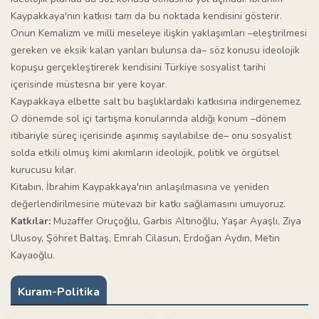
Kaypakkaya'nın katkısı tam da bu noktada kendisini gösterir.
Onun Kemalizm ve milli meseleye ilişkin yaklaşımları –eleştirilmesi
gereken ve eksik kalan yanları bulunsa da– söz konusu ideolojik
kopuşu gerçekleştirerek kendisini Türkiye sosyalist tarihi
içerisinde müstesna bir yere koyar.
Kaypakkaya elbette salt bu başlıklardaki katkısına indirgenemez.
O dönemde sol içi tartışma konularında aldığı konum –dönem
itibariyle süreç içerisinde aşınmış sayılabilse de– onu sosyalist
solda etkili olmuş kimi akımların ideolojik, politik ve örgütsel
kurucusu kılar.
Kitabın, İbrahim Kaypakkaya'nın anlaşılmasına ve yeniden
değerlendirilmesine mütevazı bir katkı sağlamasını umuyoruz.
Katkılar:
Muzaffer Oruçoğlu, Garbis Altınoğlu, Yaşar Ayaşlı, Ziya
Ulusoy, Şöhret Baltaş, Emrah Cilasun, Erdoğan Aydın, Metin
Kayaoğlu.
Kuram-Politika