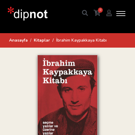
0
Anasayfa
Kitaplar
İbrahim Kaypakkaya Kitabı