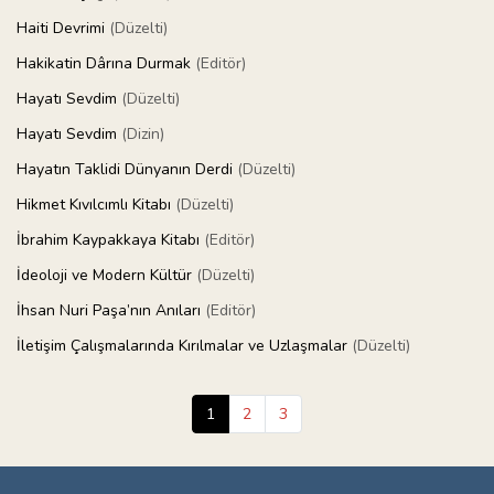
Haiti Devrimi
(Düzelti)
Hakikatin Dârına Durmak
(Editör)
Hayatı Sevdim
(Düzelti)
Hayatı Sevdim
(Dizin)
Hayatın Taklidi Dünyanın Derdi
(Düzelti)
Hikmet Kıvılcımlı Kitabı
(Düzelti)
İbrahim Kaypakkaya Kitabı
(Editör)
İdeoloji ve Modern Kültür
(Düzelti)
İhsan Nuri Paşa’nın Anıları
(Editör)
İletişim Çalışmalarında Kırılmalar ve Uzlaşmalar
(Düzelti)
1
2
3