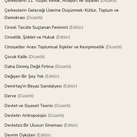
Çerkeslerin 21. Yüzyılı: Kimlik, Anayurt ve Siyaset
(Düzelti)
Çerkeslerin Geleceği Üzerine Düşünmek: Kültür, Toplum ve
Demokrasi
(Düzelti)
Cinsel Tacizle Suçlanan Feminist
(Editör)
Cinsellik, Şiddet ve Hukuk
(Editör)
Cinsiyetler Arası Toplumsal İlişkiler ve Kesişimsellik
(Düzelti)
Çocuk Kalbi
(Düzelti)
Daha Dinmiş Değil Fırtına
(Düzelti)
Değişen Bir Şey Yok
(Editör)
Demirtaş'ın Beyaz Sandalyesi
(Editör)
Derve
(Düzelti)
Devlet ve Siyaset Teorisi
(Düzelti)
Devletin Antropolojisi
(Düzelti)
Devletsiz Bir Ulusun Sineması
(Editör)
Devrim Öyküleri
(Editör)