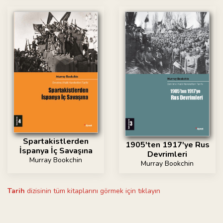
Spartakistlerden
1905'ten 1917'ye Rus
İspanya İç Savaşına
Devrimleri
Murray Bookchin
Murray Bookchin
Tarih
dizisinin tüm kitaplarını görmek için tıklayın