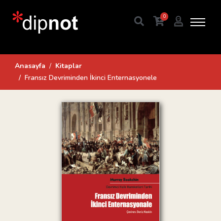
0
Anasayfa
Kitaplar
Fransız Devriminden İkinci Enternasyonele