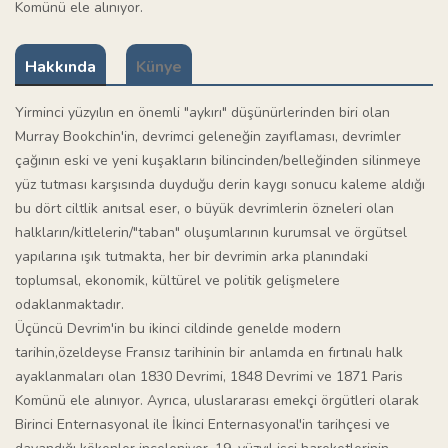
Komünü ele alınıyor.
Hakkında
Künye
Yirminci yüzyılın en önemli "aykırı" düşünürlerinden biri olan
Murray Bookchin'in, devrimci geleneğin zayıflaması, devrimler
çağının eski ve yeni kuşakların bilincinden/belleğinden silinmeye
yüz tutması karşısında duyduğu derin kaygı sonucu kaleme aldığı
bu dört ciltlik anıtsal eser, o büyük devrimlerin özneleri olan
halkların/kitlelerin/"taban" oluşumlarının kurumsal ve örgütsel
yapılarına ışık tutmakta, her bir devrimin arka planındaki
toplumsal, ekonomik, kültürel ve politik gelişmelere
odaklanmaktadır.
Üçüncü Devrim'in bu ikinci cildinde genelde modern
tarihin,özeldeyse Fransız tarihinin bir anlamda en fırtınalı halk
ayaklanmaları olan 1830 Devrimi, 1848 Devrimi ve 1871 Paris
Komünü ele alınıyor. Ayrıca, uluslararası emekçi örgütleri olarak
Birinci Enternasyonal ile İkinci Enternasyonal'in tarihçesi ve