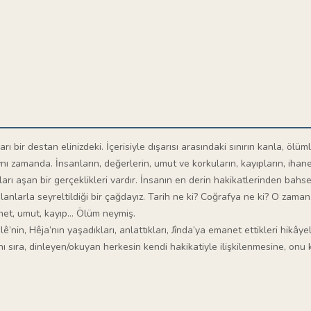
rı bir destan elinizdeki. İçerisiyle dışarısı arasındaki sınırın kanla, ölüm
 zamanda. İnsanların, değerlerin, umut ve korkuların, kayıpların, ihanetl
rı aşan bir gerçeklikleri vardır. İnsanın en derin hakikatlerinden bahse
alanlarla seyreltildiği bir çağdayız. Tarih ne ki? Coğrafya ne ki? O zam
anet, umut, kayıp… Ölüm neymiş.
lê’nin, Hêja’nın yaşadıkları, anlattıkları, Jînda’ya emanet ettikleri hikâye
yanı sıra, dinleyen/okuyan herkesin kendi hakikatiyle ilişkilenmesine, o