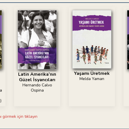
Yaşamı Üretmek
Latin Amerika’nın
Melda Yaman
Güzel İsyancıları
Hernando Calvo
Ospina
ca
n
)
ı görmek için tıklayın