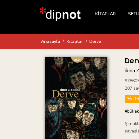
KİTAPLAR
SETL
Anasayfa
Kitaplar
Derve
Der
Jînda 
97860
287 sa
% 3
#bükak
Şırnakl
savaşla