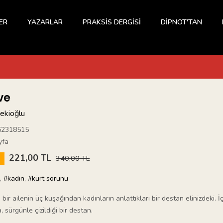
ER
YAZARLAR
PRAKSİS DERGİSİ
DİPNOT'TAN
ve
Zekioğlu
52318515
yfa
221,00 TL
5
340,00 TL
,
#kadın
,
#kürt sorunu
ı bir ailenin üç kuşağından kadınların anlattıkları bir destan elinizdeki. İç
, sürgünle çizildiği bir destan.