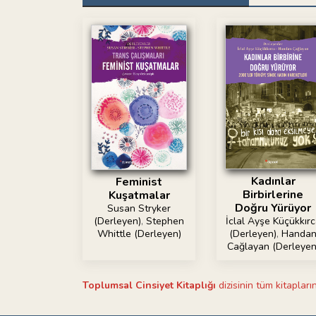
Kadınlar
Feminist
Birbirlerine
Kuşatmalar
Doğru Yürüyor
Susan Stryker
(Derleyen)
,
Stephen
İclal Ayşe Küçükkır
Whittle (Derleyen)
(Derleyen)
,
Handa
Cağlayan (Derleyen
Toplumsal Cinsiyet Kitaplığı
dizisinin tüm kitapların