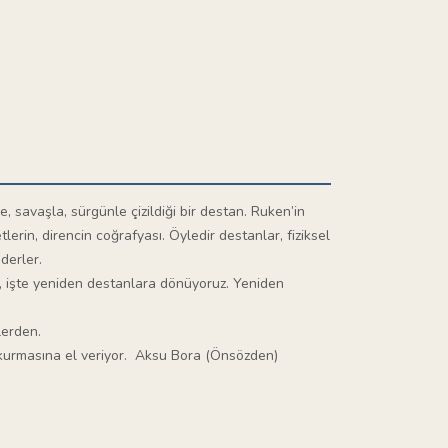
le, savaşla, sürgünle çizildiği bir destan. Ruken’in
erin, direncin coğrafyası. Öyledir destanlar, fiziksel
derler.
an, işte yeniden destanlara dönüyoruz. Yeniden
lerden.
nu kurmasına el veriyor. Aksu Bora (Önsözden)