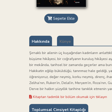
Sepete Ekle
Hakkında
Künye
Şırnaklı bir ailenin üç kuşağından kadınların anlattıkla
büyüme hikâyesi, bir coğrafyanın kuruluş hikâyesi aynı
bir mekânda, tarihsel bir zamanda geçerler ama bunla
Hakikatin eğilip büküldüğü, tanınmaz hale geldiği, y
öğreniyoruz, değer neymiş, korku neymiş, direnç, ih
Zeliha’nın, Ruken’in, Delal’in, Meryem’in, Roza’nın, Gu
Derve bir halkın yüzyıllık tarihine tanıklık etmenin 
Kitaptan tadımlık bir bölüm okumak için tıklayın
Toplumsal Cinsiyet Kitaplığı