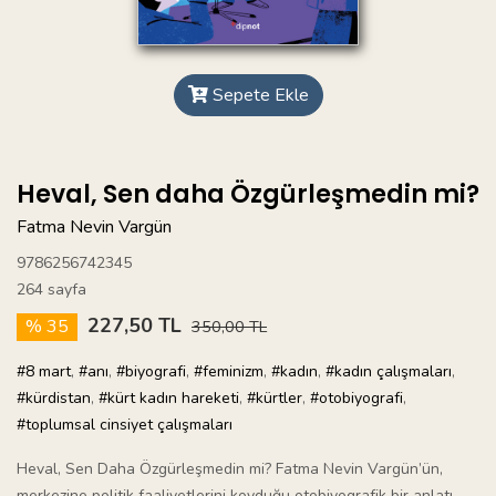
Sepete Ekle
Heval, Sen daha Özgürleşmedin mi?
Fatma Nevin Vargün
9786256742345
264 sayfa
227,50 TL
% 35
350,00 TL
#8 mart
,
#anı
,
#biyografi
,
#feminizm
,
#kadın
,
#kadın çalışmaları
,
#kürdistan
,
#kürt kadın hareketi
,
#kürtler
,
#otobiyografi
,
#toplumsal cinsiyet çalışmaları
Heval, Sen Daha Özgürleşmedin mi? Fatma Nevin Vargün’ün,
merkezine politik faaliyetlerini koyduğu otobiyografik bir anlatı