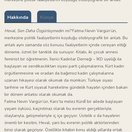
Hakkında
Künye
Heval, Sen Daha Özgürleşmedin mi?
Fatma Nevin Vargün’ün,
merkezine politik faaliyetlerini koyduğu otobiyografik bir anlatı. Bu
anlatı aynı zamanda söz konusu faaliyetlerin içinde cereyan ettiği
döneme, öznel bir tanıklık da sunuyor. Kitabı, iki çocuk annesi
feminist bir öğretmenin, İlerici Kadınlar Derneği – İKD üyeliği ile
başlayan ve sendikacılıktan siyasi parti çalışmalarına, Kürt kadın
örgütlenmesine ve oradan da bağımsız kadın çalışmalarına
uzanan hikayesi olarak okumak da mümkün; Türkiye siyasi
tarihine ve Kürt siyasal hareketine gündelik hayatın içinden bakan
bir dönem anlatısı olarak okumak da.
Fatma Nevin Vargün’ün, Kars’ta melez Kürdî bir ailede başlayan
yaşam öyküsü, kaçınılmaz olarak bu evrenin gerçekleriyle,
olaylarıyla, gelişmeleriyle iç içe geçiyor. Üstelik o da hayatının
önemli bir kesitini, Heval, yani bu evrenin politik aktörlerinden
birisi olarak geçiriyor. Özellikle kitabın konu aldığı yıllarda ortak