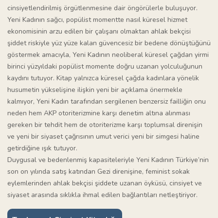
cinsiyetlendirilmiş örgütlenmesine dair öngörülerle buluşuyor.
Yeni Kadının sağcı, popülist momentte nasıl küresel hizmet
ekonomisinin arzu edilen bir çalışanı olmaktan ahlak bekçisi
şiddet riskiyle yüz yüze kalan güvencesiz bir bedene dönüştüğünü
göstermek amacıyla, Yeni Kadının neoliberal küresel çağdan yirmi
birinci yüzyıldaki popülist momente doğru uzanan yolculuğunun
kaydını tutuyor. Kitap yalnızca küresel çağda kadınlara yönelik
husumetin yükselişine ilişkin yeni bir açıklama önermekle
kalmıyor, Yeni Kadın tarafından sergilenen benzersiz failliğin onu
neden hem AKP otoriterizmine karşı denetim altına alınması
gereken bir tehdit hem de otoriterizme karşı toplumsal direnişin
ve yeni bir siyaset çağrısının umut verici yeni bir simgesi haline
getirdiğine ışık tutuyor.
Duygusal ve bedenlenmiş kapasiteleriyle Yeni Kadının Türkiye’nin
son on yılında satış katından Gezi direnişine, feminist sokak
eylemlerinden ahlak bekçisi şiddete uzanan öyküsü, cinsiyet ve
siyaset arasında sıklıkla ihmal edilen bağlantıları netleştiriyor.