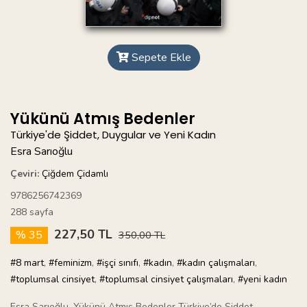
Sepete Ekle
Yükünü Atmış Bedenler
Türkiye'de Şiddet, Duygular ve Yeni Kadın
Esra Sarıoğlu
Çeviri:
Çiğdem Çidamlı
9786256742369
288 sayfa
227,50 TL
% 35
350,00 TL
#8 mart
,
#feminizm
,
#işçi sınıfı
,
#kadın
,
#kadın çalışmaları
,
#toplumsal cinsiyet
,
#toplumsal cinsiyet çalışmaları
,
#yeni kadın
Esra Sarıoğlu, Yükünü Atmış Bedenler Türkiye’de Şiddet,