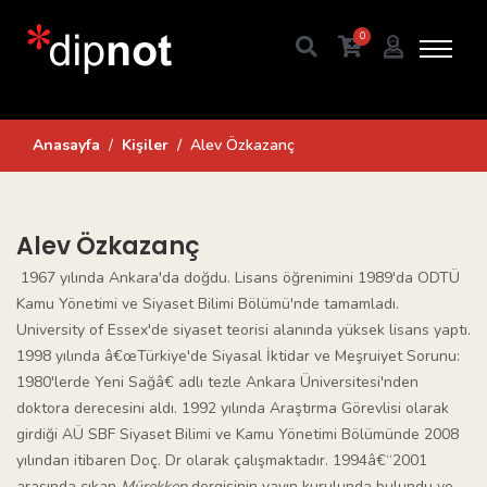
0
Anasayfa
Kişiler
Alev Özkazanç
Alev Özkazanç
1967 yılında Ankara'da doğdu. Lisans öğrenimini 1989'da ODTÜ
Kamu Yönetimi ve Siyaset Bilimi Bölümü'nde tamamladı.
University of Essex'de siyaset teorisi alanında yüksek lisans yaptı.
1998 yılında â€œTürkiye'de Siyasal İktidar ve Meşruiyet Sorunu:
1980'lerde Yeni Sağâ€ adlı tezle Ankara Üniversitesi'nden
doktora derecesini aldı. 1992 yılında Araştırma Görevlisi olarak
girdiği AÜ SBF Siyaset Bilimi ve Kamu Yönetimi Bölümünde 2008
yılından itibaren Doç. Dr olarak çalışmaktadır. 1994â€“2001
arasında çıkan
Mürekkep
dergisinin yayın kurulunda bulundu ve