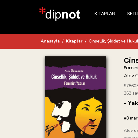
KİTAPLAR
SETL
Anasayfa
Kitaplar
Cinsellik, Şiddet ve Huku
Cins
Femini
Alev 
97860
262 sa
- Yak
#8 mar
Alev öz
araya g