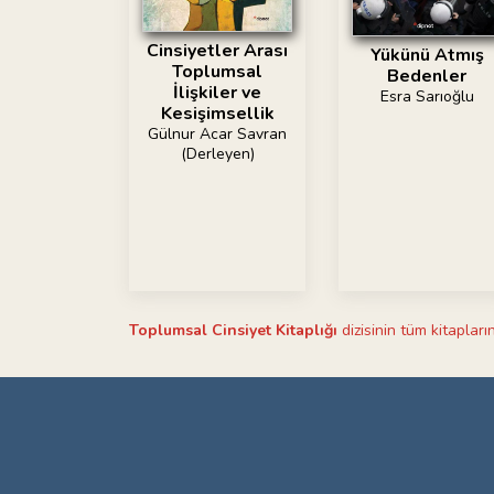
Cinsiyetler Arası
Yükünü Atmış
Toplumsal
Bedenler
İlişkiler ve
Esra Sarıoğlu
Kesişimsellik
Gülnur Acar Savran
(Derleyen)
Toplumsal Cinsiyet Kitaplığı
dizisinin tüm kitapların