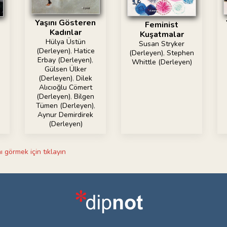
Yaşını Gösteren
Feminist
Kadınlar
Kuşatmalar
Hülya Üstün
Susan Stryker
(Derleyen)
,
Hatice
(Derleyen)
,
Stephen
Erbay (Derleyen)
,
Whittle (Derleyen)
Gülsen Ülker
(Derleyen)
,
Dilek
Alıcıoğlu Cömert
(Derleyen)
,
Bilgen
Tümen (Derleyen)
,
Aynur Demirdirek
(Derleyen)
ı görmek için tıklayın