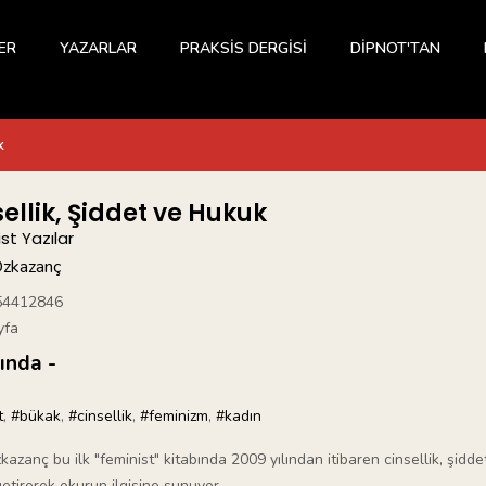
ER
YAZARLAR
PRAKSİS DERGİSİ
DİPNOT'TAN
k
ellik, Şiddet ve Hukuk
st Yazılar
Özkazanç
54412846
yfa
ında -
t
,
#bükak
,
#cinsellik
,
#feminizm
,
#kadın
kazanç bu ilk "feminist" kitabında 2009 yılından itibaren cinsellik, şid
etirerek okurun ilgisine sunuyor.