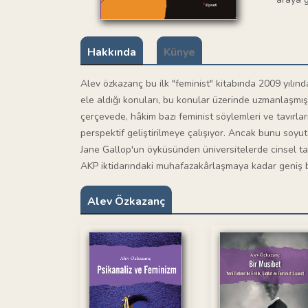
Hakkında
Künye
Alev özkazanç bu ilk "feminist" kitabında 2009 yılınd
ele aldığı konuları, bu konular üzerinde uzmanlaşmış 
çerçevede, hâkim bazı feminist söylemleri ve tavırları 
perspektif geliştirilmeye çalışıyor. Ancak bunu soyut
Jane Gallop'un öyküsünden üniversitelerde cinsel tac
AKP iktidarındaki muhafazakârlaşmaya kadar geniş bi
Alev Özkazanç