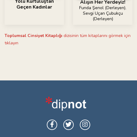
Yolu Kurtuluştan
Alışın Her Yerdeyiz!
Geçen Kadınlar
Funda Şenol (Derleyen)
,
Sevgi Uçan Çubukçu
(Derleyen)
Toplumsal Cinsiyet Kitaplığı
dizisinin tüm kitaplarını görmek için
tıklayın