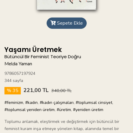
Sepete Ekle
Yaşamı Üretmek
Bütüncül Bir Feminist Teoriye Doğru
Melda Yaman
9786057197924
344 sayfa
221,00 TL
% 35
340,00 TL
#feminizm
,
#kadın
,
#kadın çalışmaları
,
#toplumsal cinsiyet
,
#toplumsal yeniden üretim
,
#üretim
,
#yeniden üretim
Toplumu anlamak, eleştirmek ve değiştirmek için bütüncül bir
feminist kuram inşa etmeye yönelen kitap, alanında temel bir