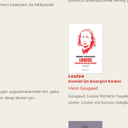
boyunca sinemaya emek vermiş yüz
imci kadınların da hikâyesidir.
Louise
Komün'ün Anarşist Kadını
Henri Gougaud
yaygın uygulamalarından biri, gebe
Gougaud, Louise Michel’in hayatın
alınıp devlet için...
söyler. Louise söz konusu olduğu