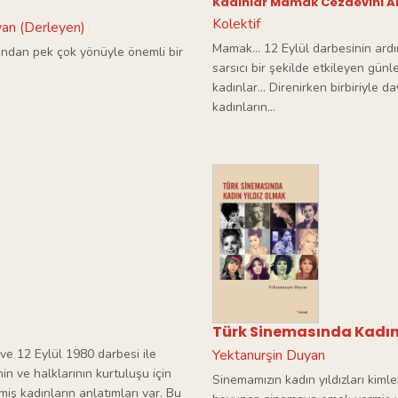
Kadınlar Mamak Cezaevini An
Kolektif
an (Derleyen)
Mamak... 12 Eylül darbesinin ardın
ısından pek çok yönüyle önemli bir
sarsıcı bir şekilde etkileyen gü
kadınlar... Direnirken birbiriyle
kadınların...
Türk Sinemasında Kadın
 ve 12 Eylül 1980 darbesi ile
Yektanurşin Duyan
in ve halklarının kurtuluşu için
Sinemamızın kadın yıldızları kiml
iş kadınların anlatımları var. Bu