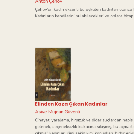
Anton Çehov
Çehov’un kadın eksenli bu öyküleri kadınları olanca k
Kadınların kendilerini bulabilecekleri ve onlara hita
Elinden Kaza Çıkan Kadınlar
Asiye Müjgan Güvenli
Cinayet, yaralama, hırsızlık ve diğer suçlardan hapis
gelenek, seçeneksizlik kıskacına sıkışmış, bu açmaz
çıkmış” kadınlar. Kimi sakin kimi konuşkan, birbirler