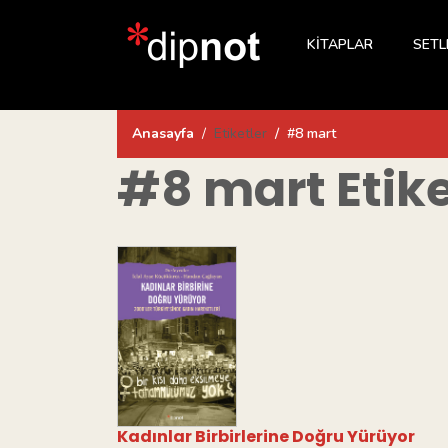
KİTAPLAR
SETL
Anasayfa
Etiketler
#8 mart
#8 mart
Etike
Kadınlar Birbirlerine Doğru Yürüyor