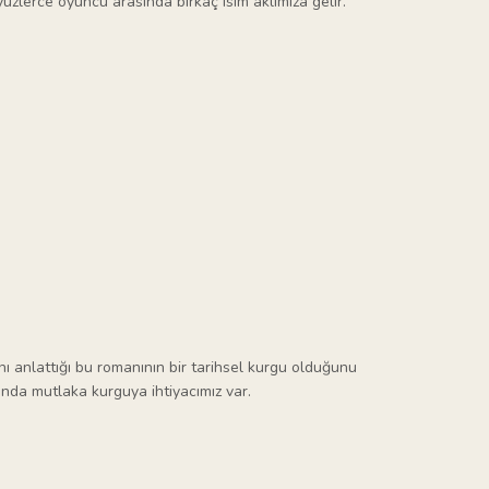
lerce oyuncu arasında birkaç isim aklımıza gelir.
ı anlattığı bu romanının bir tarihsel kurgu olduğunu
nda mutlaka kurguya ihtiyacımız var.