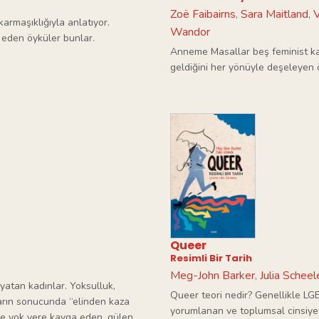
Zoë Faibairns
Sara Maitland
V
,
,
armaşıklığıyla anlatıyor.
Wandor
p eden öyküler bunlar.
Anneme Masallar beş feminist ka
geldiğini her yönüyle deşeleyen 
Queer
Resimli Bir Tarih
Meg-John Barker
Julia Scheel
,
 yatan kadınlar. Yoksulluk,
Queer teori nedir? Genellikle LGBT
ların sonucunda “elinden kaza
yorumlanan ve toplumsal cinsiyet
iyle yok yere kavga eden, gülen