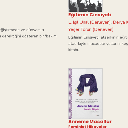
Eğitimin Cinsiyeti
L. Işıl Ünal (Derleyen)
Derya K
,
Yeşer Torun (Derleyen)
eğiştirmede ve dünyamızı
 gerektiğini gösteren bir 'bakım
Eğitimin Cinsiyeti, ataerkinin eğ
ataerkiyle mücadele yollarını ke
kitabı.
Anneme Masallar
Feminist Hikayeler