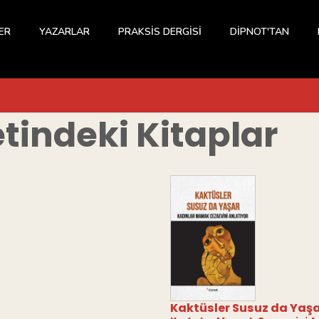
ER
YAZARLAR
PRAKSİS DERGİSİ
DİPNOT'TAN
tindeki Kitaplar
Kaktüsler Susuz da Yaş