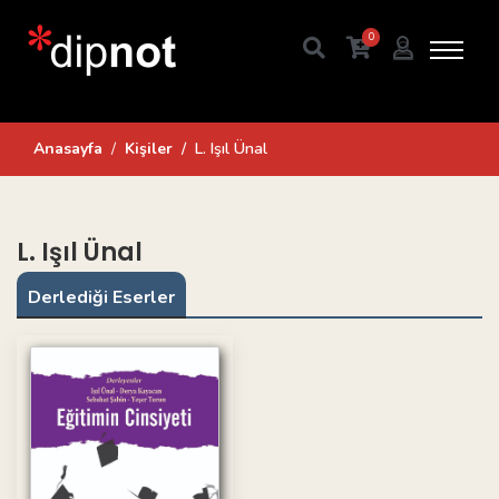
0
Anasayfa
Kişiler
L. Işıl Ünal
L. Işıl Ünal
Derlediği Eserler