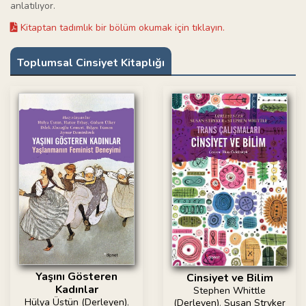
anlatılıyor.
Kitaptan tadımlık bir bölüm okumak için tıklayın.
Toplumsal Cinsiyet Kitaplığı
Yaşını Gösteren
Cinsiyet ve Bilim
Kadınlar
Stephen Whittle
Hülya Üstün (Derleyen)
,
(Derleyen)
,
Susan Stryker