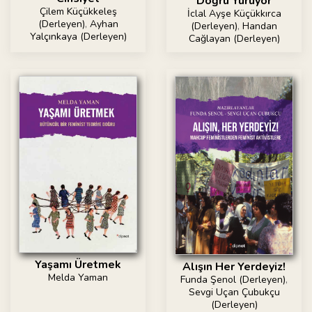
Doğru Yürüyor
Çilem Küçükkeleş
İclal Ayşe Küçükkırca
(Derleyen)
,
Ayhan
(Derleyen)
,
Handan
Yalçınkaya (Derleyen)
Cağlayan (Derleyen)
Yaşamı Üretmek
Alışın Her Yerdeyiz!
Melda Yaman
Funda Şenol (Derleyen)
,
Sevgi Uçan Çubukçu
(Derleyen)