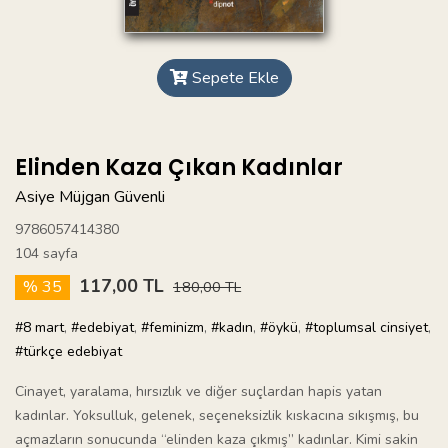
Sepete Ekle
Elinden Kaza Çıkan Kadınlar
Asiye Müjgan Güvenli
9786057414380
104 sayfa
117,00 TL
% 35
180,00 TL
#8 mart
,
#edebiyat
,
#feminizm
,
#kadın
,
#öykü
,
#toplumsal cinsiyet
,
#türkçe edebiyat
Cinayet, yaralama, hırsızlık ve diğer suçlardan hapis yatan
kadınlar. Yoksulluk, gelenek, seçeneksizlik kıskacına sıkışmış, bu
açmazların sonucunda “elinden kaza çıkmış” kadınlar. Kimi sakin