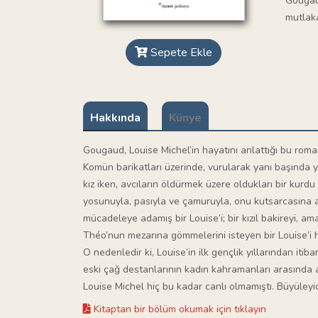
Gougaud
mutlaka
Sepete Ekle
Hakkında
Künye
Gougaud, Louise Michel’in hayatını anlattığı bu roma
Komün barikatları üzerinde, vurularak yanı başında 
kız iken, avcıların öldürmek üzere oldukları bir kurd
yosunuyla, pasıyla ve çamuruyla, onu kutsarcasına aş
mücadeleye adamış bir Louise’i; bir kızıl bakireyi, 
Théo’nun mezarına gömmelerini isteyen bir Louise’i 
O nedenledir ki, Louise’in ilk gençlik yıllarından it
eski çağ destanlarının kadın kahramanları arasında a
Louise Michel hiç bu kadar canlı olmamıştı. Büyüleyici
Kitaptan bir bölüm okumak için tıklayın