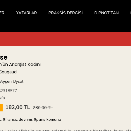
ER
YAZARLAR
PRAKSİS DERGİSİ
DİPNOT'TAN
ise
'ün Anarşist Kadını
 Gougaud
Ayşen Uysal
52318577
yfa
182,00 TL
5
280,00 TL
t
,
#fransız devrimi
,
#paris komünü