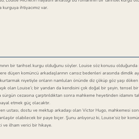
, Louise Michel’in hayatını anlattığı bu romanının bir tarihsel kurgu 
 kurguya ihtiyacımız var.
nının bir tarihsel kurgu olduğunu söyler. Louise söz konusu olduğunda m
yere düşen komüncü arkadaşlarının cansız bedenleri arasında dimdik ay
u kurtarmak niyetiyle onların namluları önünde diz çöküp göz yaşı döken b
ık olan Louise’i; bir yandan da kendisini çok doğal bir şeyin, tensel b
ama sürgün cezasına çarptırıldıktan sonra mahkeme heyetinden idamını ta
hayal etmek güç olacaktır.
ibaren ustası, dostu ve mektup arkadaşı olan Victor Hugo, mahkemesi son
nlaşılır olabilecek bir paye biçer. Şunu anlıyoruz ki, Louise’siz bir k
 ve ilham verici bir hikaye.