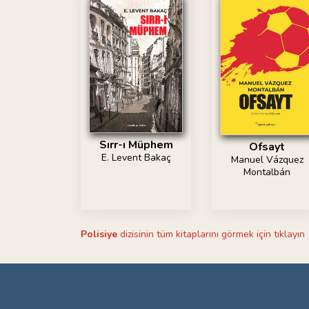
Sırr-ı Müphem
Ofsayt
E. Levent Bakaç
Manuel Vázquez
Montalbán
Polisiye
dizisinin tüm kitaplarını görmek için tıklayın