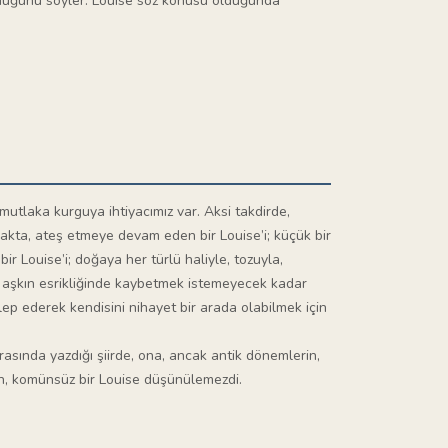
olduğunu söyler. Louise söz konusu olduğunda
utlaka kurguya ihtiyacımız var. Aksi takdirde,
akta, ateş etmeye devam eden bir Louise’i; küçük bir
ir Louise’i; doğaya her türlü haliyle, tozuyla,
ir aşkın esrikliğinde kaybetmek istemeyecek kadar
lep ederek kendisini nihayet bir arada olabilmek için
rasında yazdığı şiirde, ona, ancak antik dönemlerin,
omün, komünsüz bir Louise düşünülemezdi.