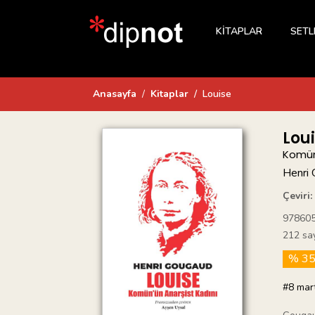
KİTAPLAR
SETL
Anasayfa
Kitaplar
Louise
Lou
Komün
Henri
Çeviri:
97860
212 sa
% 3
#8 mar