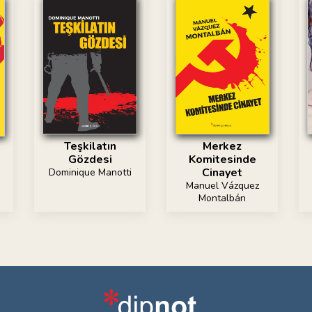
Teşkilatın
Merkez
Gözdesi
Komitesinde
Cinayet
Dominique Manotti
Manuel Vázquez
Montalbán