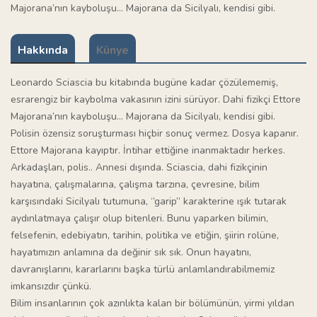
Majorana’nın kayboluşu… Majorana da Sicilyalı, kendisi gibi.
Hakkında
Künye
Leonardo Sciascia bu kitabında bugüne kadar çözülememiş,
esrarengiz bir kaybolma vakasının izini sürüyor. Dahi fizikçi Ettore
Majorana’nın kayboluşu… Majorana da Sicilyalı, kendisi gibi.
Polisin özensiz soruşturması hiçbir sonuç vermez. Dosya kapanır.
Ettore Majorana kayıptır. İntihar ettiğine inanmaktadır herkes.
Arkadaşları, polis.. Annesi dışında. Sciascia, dahi fizikçinin
hayatına, çalışmalarına, çalışma tarzına, çevresine, bilim
karşısındaki Sicilyalı tutumuna, ‘’garip’’ karakterine ışık tutarak
aydınlatmaya çalışır olup bitenleri. Bunu yaparken bilimin,
felsefenin, edebiyatın, tarihin, politika ve etiğin, şiirin rolüne,
hayatımızın anlamına da değinir sık sık. Onun hayatını,
davranışlarını, kararlarını başka türlü anlamlandırabilmemiz
imkansızdır çünkü.
Bilim insanlarının çok azınlıkta kalan bir bölümünün, yirmi yıldan