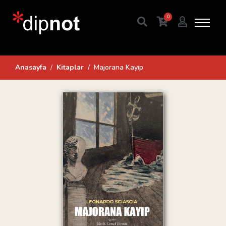
0
Anasayfa
Kitaplar
Majorana Kayıp