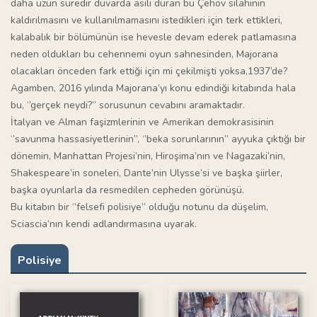
daha uzun süredir duvarda asılı duran bu Çehov silahının
kaldırılmasını ve kullanılmamasını istedikleri için terk ettikleri,
kalabalık bir bölümünün ise hevesle devam ederek patlamasına
neden oldukları bu cehennemi oyun sahnesinden, Majorana
olacakları önceden fark ettiği için mi çekilmişti yoksa,1937’de?
Agamben, 2016 yılında Majorana’yı konu edindiği kitabında hala
bu, ‘’gerçek neydi?’’ sorusunun cevabını aramaktadır.
İtalyan ve Alman faşizmlerinin ve Amerikan demokrasisinin
‘’savunma hassasiyetlerinin’’, ‘’beka sorunlarının’’ ayyuka çıktığı bir
dönemin, Manhattan Projesi’nin, Hiroşima’nın ve Nagazaki’nin,
Shakespeare’in soneleri, Dante’nin Ulysse’si ve başka şiirler,
başka oyunlarla da resmedilen cepheden görünüşü.
Bu kitabın bir ‘’felsefi polisiye’’ olduğu notunu da düşelim,
Sciascia’nın kendi adlandırmasına uyarak.
Polisiye