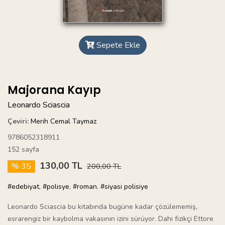
Sepete Ekle
Majorana Kayıp
Leonardo Sciascia
Çeviri:
Merih Cemal Taymaz
9786052318911
152 sayfa
130,00 TL
% 35
200,00 TL
#edebiyat
,
#polisye
,
#roman
,
#siyasi polisiye
Leonardo Sciascia bu kitabında bugüne kadar çözülememiş,
esrarengiz bir kaybolma vakasının izini sürüyor. Dahi fizikçi Ettore