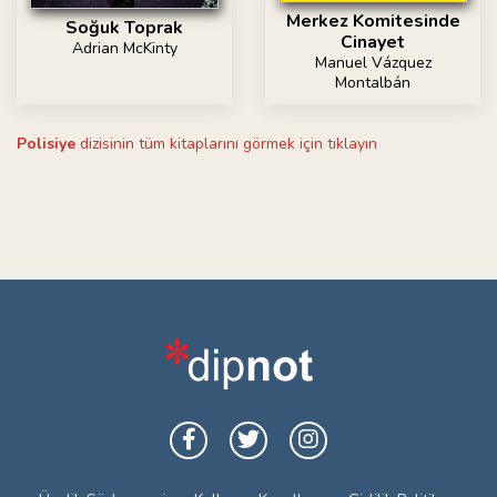
Merkez Komitesinde
Soğuk Toprak
Cinayet
Adrian McKinty
Manuel Vázquez
Montalbán
Polisiye
dizisinin tüm kitaplarını görmek için tıklayın