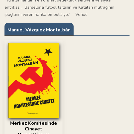
"Tüm zamanların en orijinal dedektiflik serüveni ve siyasi
entrikası… Barselona futbol tarzının ve Katalan mutfağının
ipuçlarını veren harika bir polisiye." —Venue
Manuel Vázquez Montalbán
Merkez Komitesinde
Cinayet