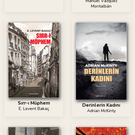
Manuel Vázquez
Montalbán
Sırr-ı Müphem
Derinlerin Kadını
E. Levent Bakaç
Adrian McKinty