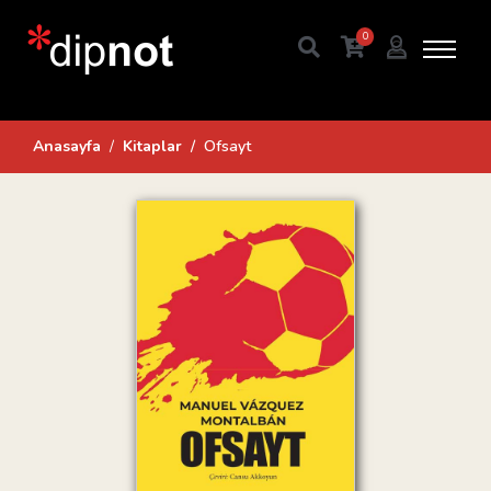
0
Anasayfa
Kitaplar
Ofsayt