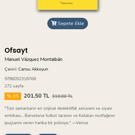
Sepete Ekle
Ofsayt
Manuel Vázquez Montalbán
Çeviri:
Cansu Akkoyun
9786052318768
272 sayfa
201,50 TL
% 35
310,00 TL
"Tüm zamanların en orijinal dedektiflik serüveni ve siyasi
entrikası… Barselona futbol tarzının ve Katalan mutfağının
ipuçlarını veren harika bir polisiye." —Venue