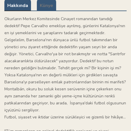
Hakkında
Künye
Okurların Merkez Komitesinde Cinayet romanından tanıdığı
dedektif Pepe Carvalho emekliye ayrılmış, günlerini Katalonya'nın
en iyi yemeklerini ve şaraplarını tadarak geçirmektedir.
Gelgelelim, Barselona'nın dünyaca ünlü futbol takımından bir
yönetici onu ziyaret ettiğinde dedektifin yaşam seyri bir anda
değişir. Yönetici, Carvalho'ya bir not bırakmıştır ve notta "Santrfor
alacakaranlıkta öldürülecek" yazıyordur. Dedektif bu notun
nereden geldiğini bulmalıdır. Tehdit gerçek mi? Bir kişinin işi mi?
Yoksa Katalonya'nın en değerli mülkleri için girdikleri savaşta
Barselona'yı parselleyen emlak patronlarından birinin mi marifeti?
Montalbán, okuru bu soluk kesen serüvenin içine çekerken onu
aynı zamanda her zamanki gibi yeme-içme kültürünün renkli
patikalarından geçiriyor, bu arada, İspanya'daki futbol olgusunun
içyüzünü sergiliyor.
Futbol, siyaset ve iktidar üzerine sürükleyici ve gizemli bir hikâye...