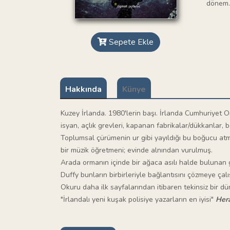
dönem. 
Sepete Ekle
Hakkında
Künye
Kuzey İrlanda. 1980'lerin başı. İrlanda Cumhuriyet O
isyan, açlık grevleri, kapanan fabrikalar/dükkanlar, 
Toplumsal çürümenin ur gibi yayıldığı bu boğucu atmosf
bir müzik öğretmeni; evinde alnından vurulmuş.
Arada ormanın içinde bir ağaca asılı halde bulunan 
Duffy bunların birbirleriyle bağlantısını çözmeye ça
Okuru daha ilk sayfalarından itibaren tekinsiz bir dün
"İrlandalı yeni kuşak polisiye yazarların en iyisi"
Her