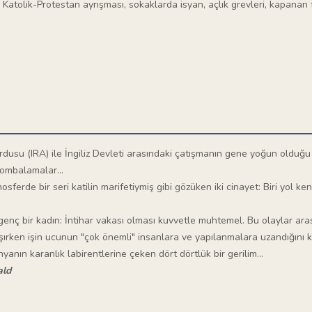
Katolik-Protestan ayrışması, sokaklarda isyan, açlık grevleri, kapanan 
rdusu (IRA) ile İngiliz Devleti arasındaki çatışmanın gene yoğun olduğ
bombalamalar...
erde bir seri katilin marifetiymiş gibi gözüken iki cinayet: Biri yol ken
genç bir kadın: İntihar vakası olması kuvvetle muhtemel. Bu olaylar ara
lışırken işin ucunun "çok önemli" insanlara ve yapılanmalara uzandığını 
yanın karanlık labirentlerine çeken dört dörtlük bir gerilim...
ald