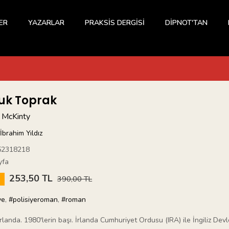
ER
YAZARLAR
PRAKSİS DERGİSİ
DİPNOT'TAN
uk Toprak
 McKinty
İbrahim Yıldız
52318218
yfa
253,50 TL
5
390,00 TL
ye
,
#polisiyeroman
,
#roman
rlanda. 1980'lerin başı. İrlanda Cumhuriyet Ordusu (IRA) ile İngiliz De