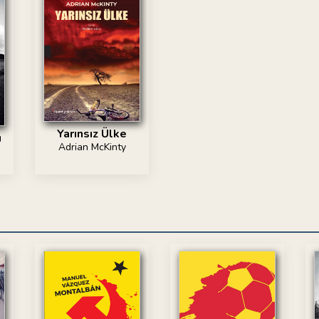
Yarınsız Ülke
ı
Adrian McKinty