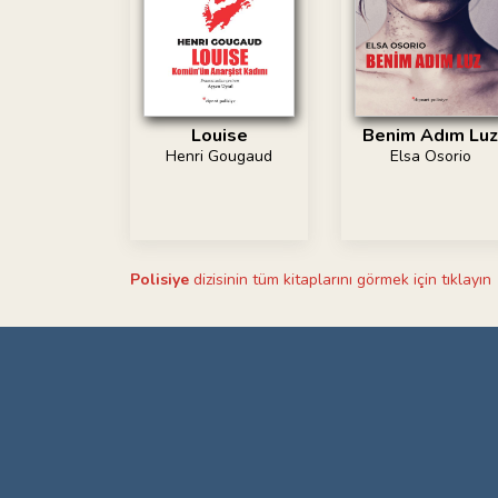
Louise
Benim Adım Luz
Henri Gougaud
Elsa Osorio
Polisiye
dizisinin tüm kitaplarını görmek için tıklayın