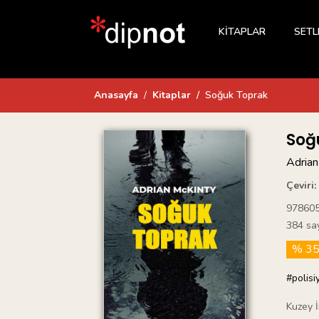
KİTAPLAR
SETL
Anasayfa
Kitaplar
Soğuk Toprak
Soğ
Adrian
Çeviri:
97860
384 sa
% 3
#polisi
Kuzey İ