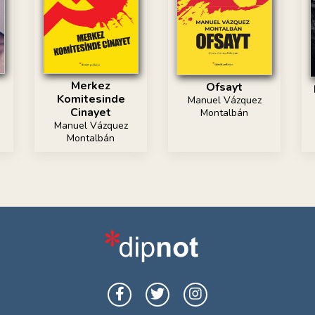
Merkez
Ofsayt
Komitesinde
Manuel Vázquez
Cinayet
Montalbán
Manuel Vázquez
Montalbán