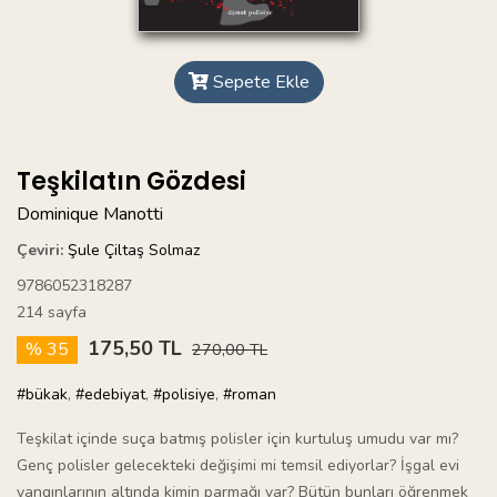
Sepete Ekle
Teşkilatın Gözdesi
Dominique Manotti
Çeviri:
Şule Çiltaş Solmaz
9786052318287
214 sayfa
175,50 TL
% 35
270,00 TL
#bükak
,
#edebiyat
,
#polisiye
,
#roman
Teşkilat içinde suça batmış polisler için kurtuluş umudu var mı?
Genç polisler gelecekteki değişimi mi temsil ediyorlar? İşgal evi
yangınlarının altında kimin parmağı var? Bütün bunları öğrenmek