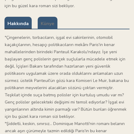
için bu güzel kara roman sizi bekliyor.
Hakkında
Künye
"Çingenelerin, torbacıların, işgal evi sakinlerinin, otomobil
kaçakçılarının, hesapçı politikacıların mekânı Paris'in kenar
mahallelerinden birindeki Panteuil Karakolu'ndayız. İşe yeni
başlayan genç polislerin gerçek suçlularla mücadele etmek için
değil, İçişleri Bakanı tarafından hazırlanan yeni güvenlik
politikasını uygulamak üzere orada olduklarını anlamaları uzun
sürmez. üstelik Panteuil'ün gözü kara Komiseri Le Muir, bakana bu
politikanın meyvelerini alacakları sözünü çoktan vermiştir.
Teşkilat içinde suça batmış polisler için kurtuluş umudu var mı?
Genç polisler gelecekteki değişimi mi temsil ediyorlar? İşgal evi
yangınlarının altında kimin parmağı var? Bütün bunları öğrenmek
için bu güzel kara roman sizi bekliyor.
"Şiddetli, keskin, sınırsız... Dominique Manotti'nin romanı belanın
ancak aşırı çürümeyle tazmin edildiği Paris'in bu kenar