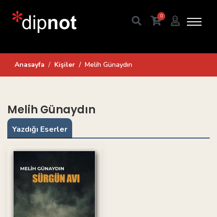
0
Anasayfa
Kişiler
Melih Günaydın
Melih Günaydın
Yazdığı Eserler