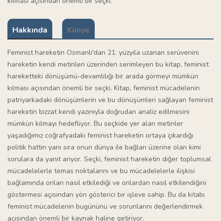
kılması açısından önemli bir seçki.
Hakkında
Künye
Feminist hareketin Osmanlı'dan 21. yüzyıla uzanan serüvenini
hareketin kendi metinleri üzerinden serimleyen bu kitap, feminist
hareketteki dönüşümü-devamlılığı bir arada görmeyi mümkün
kılması açısından önemli bir seçki. Kitap, feminist mücadelenin
patriyarkadaki dönüşümlerin ve bu dönüşümleri sağlayan feminist
hareketin bizzat kendi yazınıyla doğrudan analiz edilmesini
mümkün kılmayı hedefliyor. Bu seçkide yer alan metinler
yaşadığımız coğrafyadaki feminist hareketin ortaya çıkardığı
politik hattın yanı sıra onun dünya ile bağları üzerine olan kimi
sorulara da yanıt arıyor. Seçki, feminist hareketin diğer toplumsal
mücadelelerle temas noktalarını ve bu mücadelelerle ilişkisi
bağlamında onları nasıl etkilediği ve onlardan nasıl etkilendiğini
göstermesi açısından yön gösterici bir işleve sahip. Bu da kitabı
feminist mücadelenin bugününü ve sorunlarını değerlendirmek
açısından önemli bir kaynak haline getiriyor.