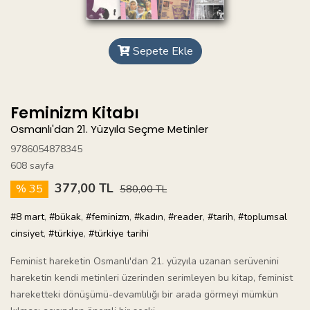
Sepete Ekle
Feminizm Kitabı
Osmanlı'dan 21. Yüzyıla Seçme Metinler
9786054878345
608 sayfa
377,00 TL
% 35
580,00 TL
#8 mart
,
#bükak
,
#feminizm
,
#kadın
,
#reader
,
#tarih
,
#toplumsal
cinsiyet
,
#türkiye
,
#türkiye tarihi
Feminist hareketin Osmanlı'dan 21. yüzyıla uzanan serüvenini
hareketin kendi metinleri üzerinden serimleyen bu kitap, feminist
hareketteki dönüşümü-devamlılığı bir arada görmeyi mümkün