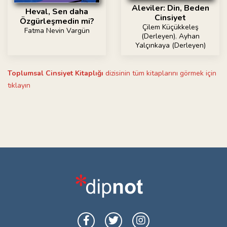
Aleviler: Din, Beden
Heval, Sen daha
Cinsiyet
Özgürleşmedin mi?
Çilem Küçükkeleş
Fatma Nevin Vargün
(Derleyen)
,
Ayhan
Yalçınkaya (Derleyen)
Toplumsal Cinsiyet Kitaplığı
dizisinin tüm kitaplarını görmek için
tıklayın