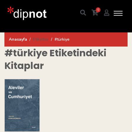
0
Anasayfa
Etiketler
#türkiye
#türkiye
Etiketindeki
Kitaplar