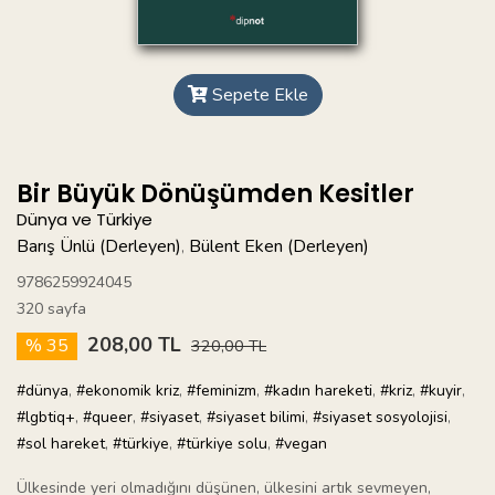
Sepete Ekle
Bir Büyük Dönüşümden Kesitler
Dünya ve Türkiye
Barış Ünlü (Derleyen)
Bülent Eken (Derleyen)
,
9786259924045
320 sayfa
208,00 TL
% 35
320,00 TL
#dünya
,
#ekonomik kriz
,
#feminizm
,
#kadın hareketi
,
#kriz
,
#kuyir
,
#lgbtiq+
,
#queer
,
#siyaset
,
#siyaset bilimi
,
#siyaset sosyolojisi
,
#sol hareket
,
#türkiye
,
#türkiye solu
,
#vegan
Ülkesinde yeri olmadığını düşünen, ülkesini artık sevmeyen,