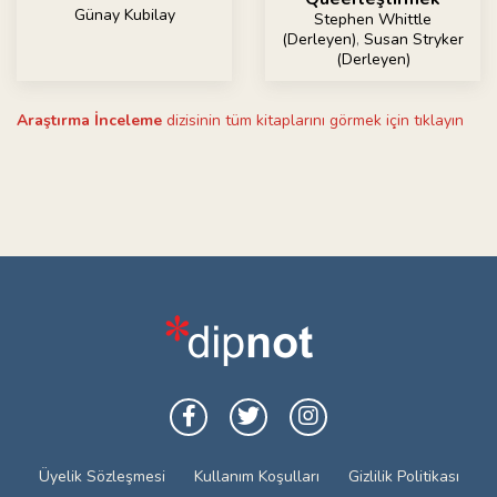
Günay Kubilay
Stephen Whittle
(Derleyen)
,
Susan Stryker
(Derleyen)
Araştırma İnceleme
dizisinin tüm kitaplarını görmek için tıklayın
Üyelik Sözleşmesi
Kullanım Koşulları
Gizlilik Politikası