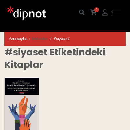
0
Anasayfa
Etiketler
#siyaset
#siyaset
Etiketindeki
Kitaplar