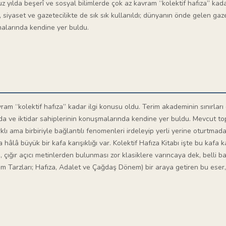
z yılda beşerî ve sosyal bilimlerde çok az kavram “kolektif hafıza” kada
, siyaset ve gazetecilikte de sık sık kullanıldı; dünyanın önde gelen gazet
alarında kendine yer buldu.
am “kolektif hafıza” kadar ilgi konusu oldu. Terim akademinin sınırları dı
nda ve iktidar sahiplerinin konuşmalarında kendine yer buldu. Mevcut to
rklı ama birbiriyle bağlantılı fenomenleri irdeleyip yerli yerine oturtma
 hâlâ büyük bir kafa karışıklığı var. Kolektif Hafıza Kitabı işte bu kafa 
, çığır açıcı metinlerden bulunması zor klasiklere varıncaya dek, belli ba
ım Tarzları; Hafıza, Adalet ve Çağdaş Dönem) bir araya getiren bu eser,