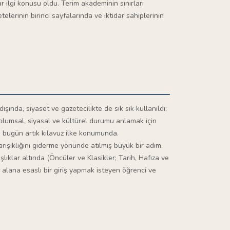
r ilgi konusu oldu. Terim akademinin sınırları
elerinin birinci sayfalarında ve iktidar sahiplerinin
şında, siyaset ve gazetecilikte de sık sık kullanıldı;
plumsal, siyasal ve kültürel durumu anlamak için
da bugün artık kılavuz ilke konumunda.
karışıklığını giderme yönünde atılmış büyük bir adım.
şlıklar altında (Öncüler ve Klasikler; Tarih, Hafıza ve
 alana esaslı bir giriş yapmak isteyen öğrenci ve