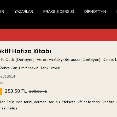
ER
YAZARLAR
PRAKSİS DERGİSİ
DİPNOT'TAN
ktif Hafıza Kitabı
y K. Olick (Derleyen)
Vered Vinitzky-Seroussi (Derleyen)
Daniel 
,
,
Zehra Can
,
Ümit Keskin
,
Tarık Özbek
52318614
yfa
253,50 TL
5
390,00 TL
klar
,
#düşünce tarihi
,
#ermeni sorunu
,
#felsefe
,
#felsefe tarihi
,
#hafıza
,
msal hafıza