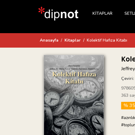
KİTAPLAR
SETL
Anasayfa
Kitaplar
Kolektif Hafıza Kitabı
Kole
Jeffre
Çeviri:
97860
363 sa
% 3
#azınlı
#toplu