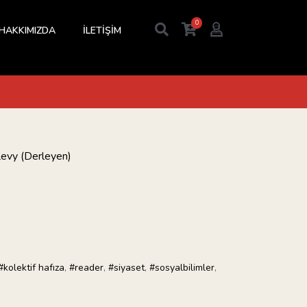
0
HAKKIMIZDA
İLETİŞİM
Levy (Derleyen)
#kolektif hafıza
,
#reader
,
#siyaset
,
#sosyalbilimler
,