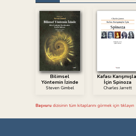
Bilimsel
Kafası Karışmışla
Yöntemin İzinde
İçin Spinoza
Steven Gimbel
Charles Jarrett
Başvuru
dizisinin tüm kitaplarını görmek için tıklayın