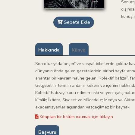
Son otu
dışında
konuşm
Sepete Ekle
Hakkında
Künye
Son otuz yılda beşerî ve sosyal bilimlerde çok az kavr
dünyanın önde gelen gazetelerinin birinci sayfaları
anahtar bir kavram haline gelen “kolektif hafıza”, fa
Gelgelelim, terimin anlamı, kökeni ve içerimi hakkında
Kolektif hafızayı konu edinen eski ve yeni çalışmaları
Kimlik; İktidar, Siyaset ve Mücadele; Medya ve Aktar
akademisyenler açısından vazgeçilmez bir kaynak.
Kitaptan bir bölüm okumak için tıklayın
Başvuru