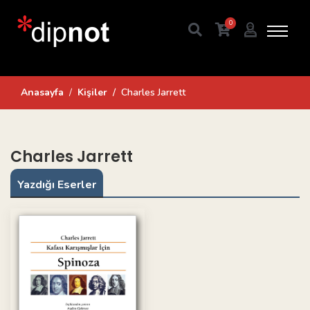
0
Anasayfa
Kişiler
Charles Jarrett
Charles Jarrett
Yazdığı Eserler