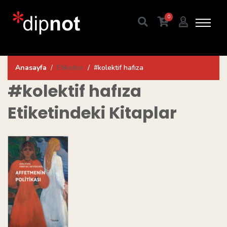
0
Anasayfa
Etiketler
#kolektif hafıza
#kolektif hafıza
Etiketindeki Kitaplar