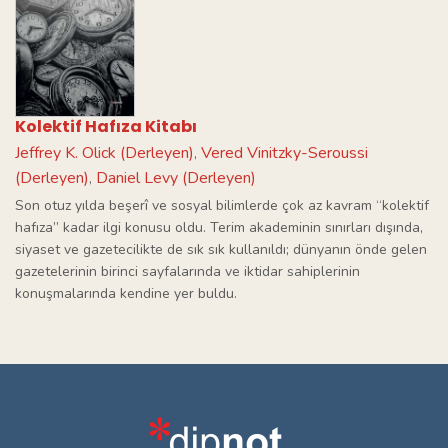
Kolektif Hafıza Kitabı
Jeffrey K. Olick (Derleyen)
Vered Vinitzky-Seroussi
,
(Derleyen)
Daniel Levy (Derleyen)
,
Son otuz yılda beşerî ve sosyal bilimlerde çok az kavram “kolektif
hafıza” kadar ilgi konusu oldu. Terim akademinin sınırları dışında,
siyaset ve gazetecilikte de sık sık kullanıldı; dünyanın önde gelen
gazetelerinin birinci sayfalarında ve iktidar sahiplerinin
konuşmalarında kendine yer buldu.