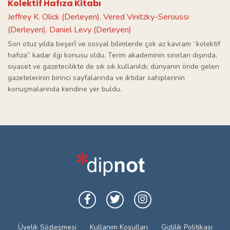
Kolektif Hafıza Kitabı
Jeffrey K. Olick (Derleyen)
Vered Vinitzky-Seroussi
,
(Derleyen)
Daniel Levy (Derleyen)
,
Son otuz yılda beşerî ve sosyal bilimlerde çok az kavram “kolektif
hafıza” kadar ilgi konusu oldu. Terim akademinin sınırları dışında,
siyaset ve gazetecilikte de sık sık kullanıldı; dünyanın önde gelen
gazetelerinin birinci sayfalarında ve iktidar sahiplerinin
konuşmalarında kendine yer buldu.
Üyelik Sözleşmesi
Kullanım Koşulları
Gizlilik Politikası