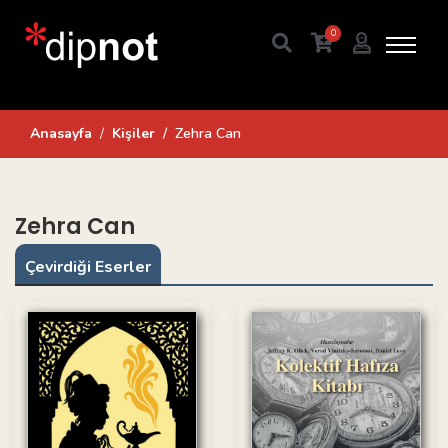
0
Anasayfa
Kişiler
Zehra Can
Zehra Can
Çevirdiği Eserler