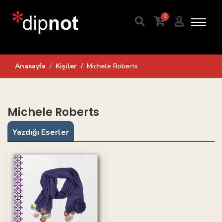
0
Anasayfa
Kişiler
Michele Roberts
Michele Roberts
Yazdığı Eserler