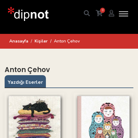
0
Anasayfa
Kişiler
Anton Çehov
Anton Çehov
Yazdığı Eserler