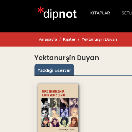
KİTAPLAR
SETL
Anasayfa
Kişiler
Yektanurşin Duyan
Yektanurşin Duyan
Yazdığı Eserler