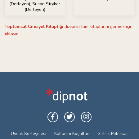
(Derleyen)
,
Susan Stryker
(Derleyen)
Toplumsal Cinsiyet Kitaplığı
dizisinin tüm kitaplarını görmek için
tıklayın
Üyelik Sözleşmesi
Kullanım Koşulları
Gizlilik Politikası