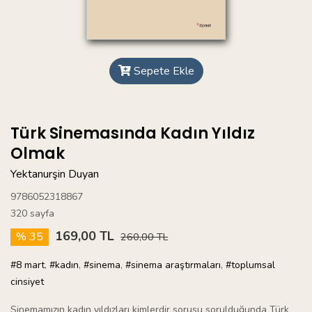
Sepete Ekle
Türk Sinemasında Kadın Yıldız
Olmak
Yektanurşin Duyan
9786052318867
320 sayfa
169,00 TL
% 35
260,00 TL
#8 mart
,
#kadın
,
#sinema
,
#sinema araştırmaları
,
#toplumsal
cinsiyet
Sinemamızın kadın yıldızları kimlerdir sorusu sorulduğunda Türk