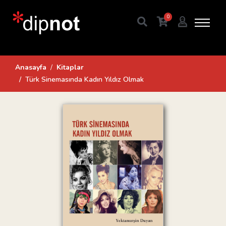
0
Anasayfa
Kitaplar
Türk Sinemasında Kadın Yıldız Olmak