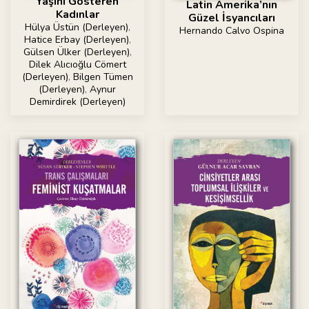
Yaşını Gösteren
Latin Amerika’nın
Kadınlar
Güzel İsyancıları
Hülya Üstün (Derleyen)
,
Hernando Calvo Ospina
Hatice Erbay (Derleyen)
,
Gülsen Ülker (Derleyen)
,
Dilek Alıcıoğlu Cömert
(Derleyen)
,
Bilgen Tümen
(Derleyen)
,
Aynur
Demirdirek (Derleyen)