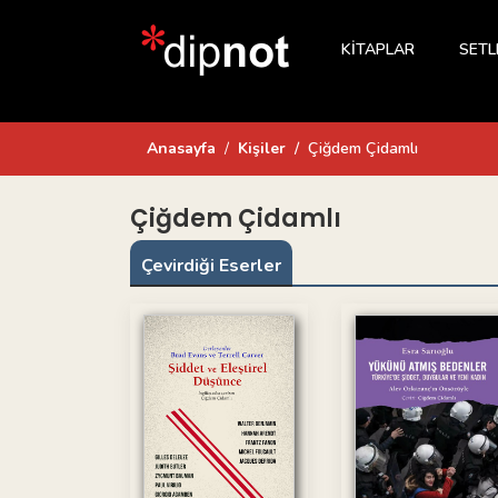
KİTAPLAR
SETL
Anasayfa
Kişiler
Çiğdem Çidamlı
Çiğdem Çidamlı
Çevirdiği Eserler