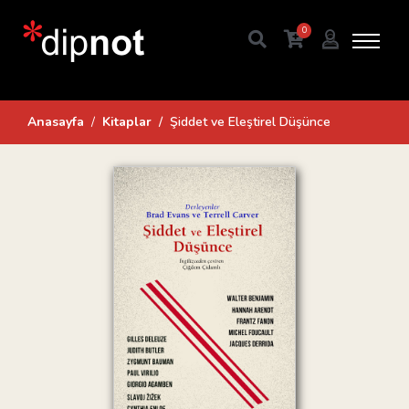
0
Anasayfa
Kitaplar
Şiddet ve Eleştirel Düşünce