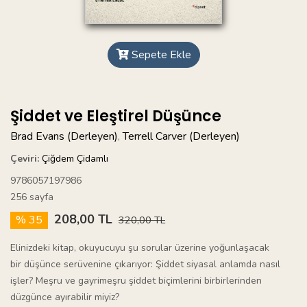
Sepete Ekle
Şiddet ve Eleştirel Düşünce
Brad Evans (Derleyen)
Terrell Carver (Derleyen)
,
Çeviri:
Çiğdem Çidamlı
9786057197986
256 sayfa
208,00 TL
% 35
320,00 TL
Elinizdeki kitap, okuyucuyu şu sorular üzerine yoğunlaşacak
bir düşünce serüvenine çıkarıyor: Şiddet siyasal anlamda nasıl
işler? Meşru ve gayrimeşru şiddet biçimlerini birbirlerinden
düzgünce ayırabilir miyiz?