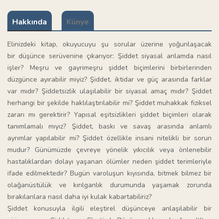
Hakkında
Künye
Elinizdeki kitap, okuyucuyu şu sorular üzerine yoğunlaşacak
bir düşünce serüvenine çıkarıyor: Şiddet siyasal anlamda nasıl
işler? Meşru ve gayrimeşru şiddet biçimlerini birbirlerinden
düzgünce ayırabilir miyiz? Şiddet, iktidar ve güç arasında farklar
var mıdır? Şiddetsizlik ulaşılabilir bir siyasal amaç mıdır? Şiddet
herhangi bir şekilde haklılaştırılabilir mi? Şiddet muhakkak fiziksel
zararı mı gerektirir? Yapısal eşitsizlikleri şiddet biçimleri olarak
tanımlamalı mıyız? Şiddet, baskı ve savaş arasında anlamlı
ayrımlar yapılabilir mi? Şiddet özellikle insani nitelikli bir sorun
mudur? Günümüzde çevreye yönelik yıkıcılık veya önlenebilir
hastalıklardan dolayı yaşanan ölümler neden şiddet terimleriyle
ifade edilmektedir? Bugün varoluşun kıyısında, bitmek bilmez bir
olağanüstülük ve kırılganlık durumunda yaşamak zorunda
bırakılanlara nasıl daha iyi kulak kabartabiliriz?
Şiddet konusuyla ilgili eleştirel düşünceye anlaşılabilir bir