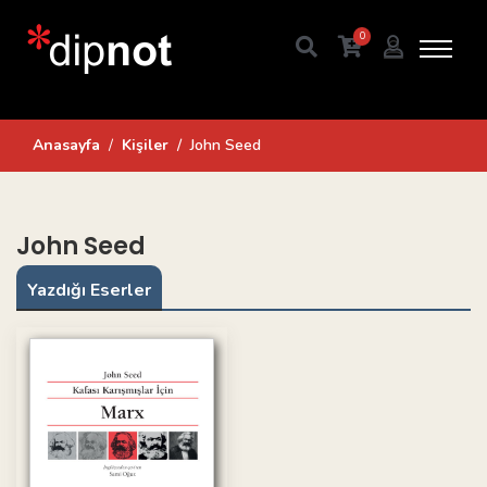
0
Anasayfa
Kişiler
John Seed
John Seed
Yazdığı Eserler