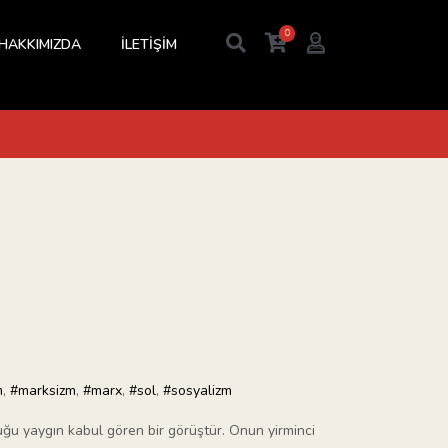
0
HAKKIMIZDA
İLETİŞİM
m
,
#marksizm
,
#marx
,
#sol
,
#sosyalizm
uğu yaygın kabul gören bir görüştür. Onun yirminci