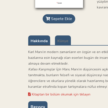
yüzyılı
kavranm
Sepete Ekle
Hakkında
Künye
Karl Marx’ın modern zamanların en özgün ve en etkili
bazılarına esin kaynağı olan eserleri bugün de insa
almaya devam etmektedir.
Kafası Karışmışlar İçin Marx
, Marx’ın düşüncesini açık
tanıtmakta, bunların felsefi ve siyasal düşünceyi nas
öğrencilere ve okurlara yönelik olarak hazırlanmış bu 
kuramlar etrafında kopan tartışmalara nüfuz etmeyi 
Kitaptan bir bölüm okumak için tıklayın
Başvuru