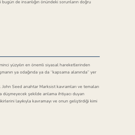
ri bugün de insanlığın önündeki sorunların doğru
minci yüzyılın en önemli siyasal hareketlerinden
rtışmanın ya odağında ya da “kapsama alanında” yer
edir. John Seed anahtar Marksist kavramları ve temaları
ğına düşmeyecek şekilde anlama ihtiyacı duyan
rlerini layıkıyla kavramayı ve onun geliştirdiği kimi