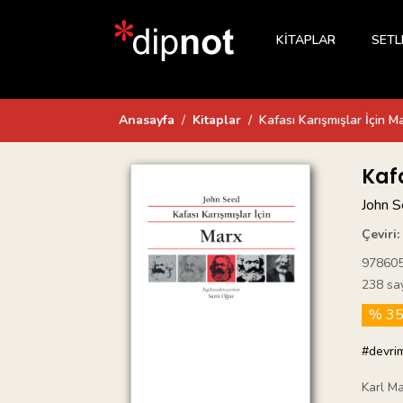
KİTAPLAR
SETL
Anasayfa
Kitaplar
Kafası Karışmışlar İçin M
Kaf
John 
Çeviri:
97860
238 sa
% 3
#devri
Karl Ma