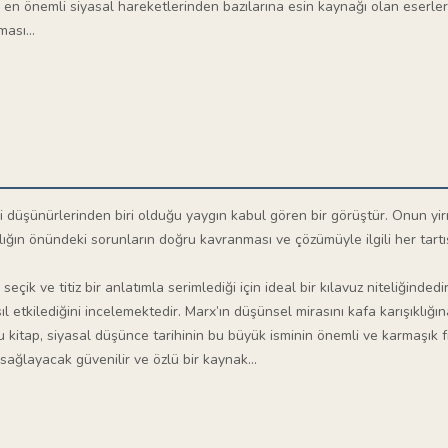
n en önemli siyasal hareketlerinden bazılarına esin kaynağı olan eserle
ası...
 düşünürlerinden biri olduğu yaygın kabul gören bir görüştür. Onun yir
nlığın önündeki sorunların doğru kavranması ve çözümüyle ilgili her ta
 seçik ve titiz bir anlatımla serimlediği için ideal bir kılavuz niteliğind
ıl etkilediğini incelemektedir. Marx’ın düşünsel mirasını kafa karışıklı
kitap, siyasal düşünce tarihinin bu büyük isminin önemli ve karmaşık fiki
sağlayacak güvenilir ve özlü bir kaynak…