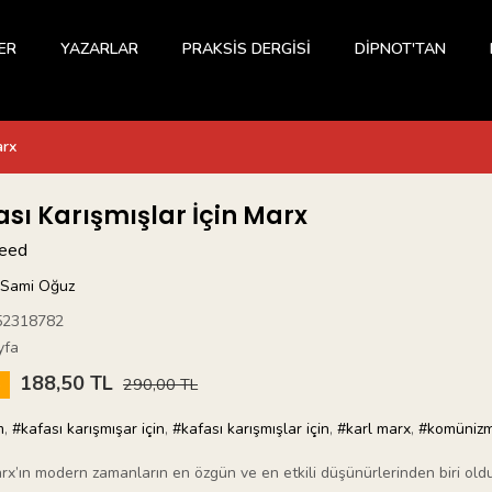
ER
YAZARLAR
PRAKSİS DERGİSİ
DİPNOT'TAN
arx
ası Karışmışlar İçin Marx
Seed
Sami Oğuz
52318782
yfa
188,50 TL
5
290,00 TL
m
,
#kafası karışmışar için
,
#kafası karışmışlar için
,
#karl marx
,
#komüniz
rx’ın modern zamanların en özgün ve en etkili düşünürlerinden biri old